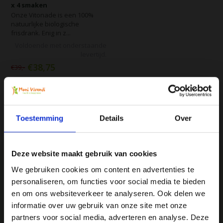
x 4 smaken
Onze Vitonade is een 100%
natuurlijke biologische
frisdrank. Enig in z...
Voldoende met onderstaande
levertijd.
€38,75
€39,-
Vergelijk
Toestemming
Details
Over
Deze website maakt gebruik van cookies
We gebruiken cookies om content en advertenties te
personaliseren, om functies voor social media te bieden
Ja, ik wil 5% korting op mijn
en om ons websiteverkeer te analyseren. Ook delen we
We
♥
health & happiness
volgende bestelling!
informatie over uw gebruik van onze site met onze
Mani Vivendi gezondheidsproducten: Net dat
partners voor social media, adverteren en analyse. Deze
beetje extra!