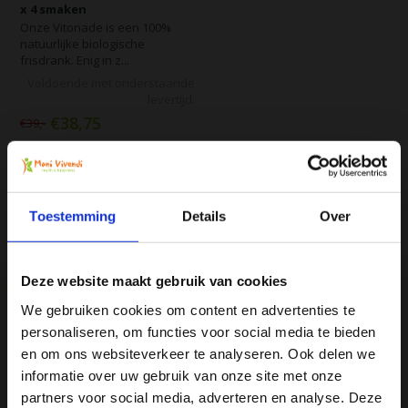
x 4 smaken
Onze Vitonade is een 100%
natuurlijke biologische
frisdrank. Enig in z...
Voldoende met onderstaande
levertijd.
€38,75
€39,-
Vergelijk
Toestemming
Details
Over
Deze website maakt gebruik van cookies
We gebruiken cookies om content en advertenties te
personaliseren, om functies voor social media te bieden
Ja, ik wil 5% korting op mijn
en om ons websiteverkeer te analyseren. Ook delen we
We
♥
health & happiness
volgende bestelling!
informatie over uw gebruik van onze site met onze
Mani Vivendi gezondheidsproducten: Net dat
partners voor social media, adverteren en analyse. Deze
beetje extra!