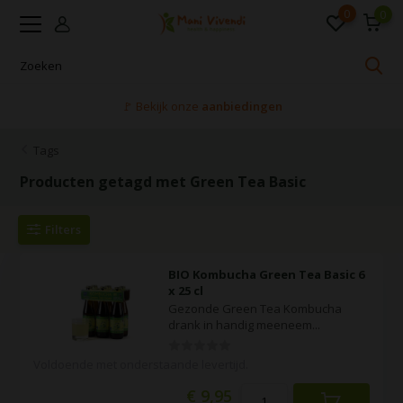
0
0
🚩 Bekijk onze
aanbiedingen
Tags
Producten getagd met Green Tea Basic
Filters
BIO Kombucha Green Tea Basic 6
x 25 cl
Gezonde Green Tea Kombucha
drank in handig meeneem...
Voldoende met onderstaande levertijd.
€ 9,95