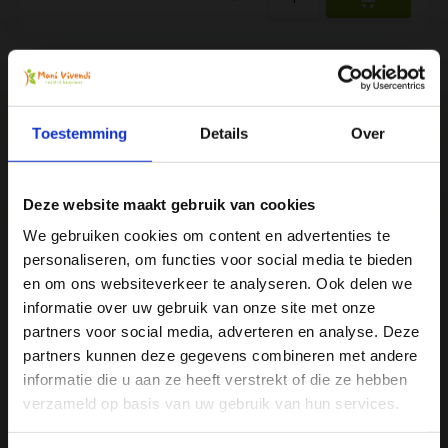
Toestemming
Details
Over
We
♥
health & happiness
Deze website maakt gebruik van cookies
Mani Vivendi gezondheidsproducten: Net dat
beetje extra!
We gebruiken cookies om content en advertenties te
personaliseren, om functies voor social media te bieden
Ja, ik wil 5% korting op mijn
en om ons websiteverkeer te analyseren. Ook delen we
Mani Vivendi heeft bijna 25 jaar ervaring met effectieve,
volgende bestelling!
informatie over uw gebruik van onze site met onze
duurzame producten die de gezondheid in het algemeen
partners voor social media, adverteren en analyse. Deze
bevorderen en klachten helpen voorkomen.
partners kunnen deze gegevens combineren met andere
Ontvang direct 5% korting
op je volgende aankoop en
informatie die u aan ze heeft verstrekt of die ze hebben
profiteer maandelijks van hoge kortingen door je te
abonneren op onze leuke nieuwsbrief! 😀
Contact opnemen
verzameld op basis van uw gebruik van hun services.