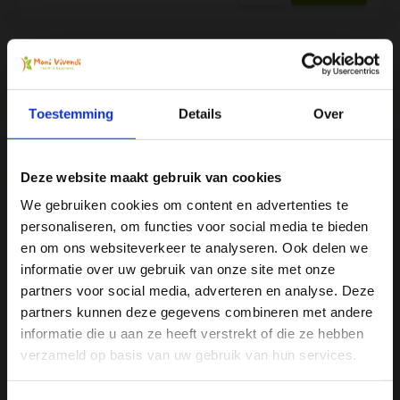
Toestemming
Details
Over
We
♥
health & happiness
Mani Vivendi gezondheidsproducten: Net dat
Deze website maakt gebruik van cookies
beetje extra!
We gebruiken cookies om content en advertenties te
personaliseren, om functies voor social media te bieden
Ja, ik wil 5% korting op mijn
en om ons websiteverkeer te analyseren. Ook delen we
Mani Vivendi heeft bijna 25 jaar ervaring met effectieve,
volgende bestelling!
informatie over uw gebruik van onze site met onze
duurzame producten die de gezondheid in het algemeen
partners voor social media, adverteren en analyse. Deze
bevorderen en klachten helpen voorkomen.
partners kunnen deze gegevens combineren met andere
Ontvang direct 5% korting
op je volgende aankoop en
informatie die u aan ze heeft verstrekt of die ze hebben
profiteer maandelijks van hoge kortingen door je te
Contact opnemen
abonneren op onze leuke nieuwsbrief! 😀
verzameld op basis van uw gebruik van hun services.