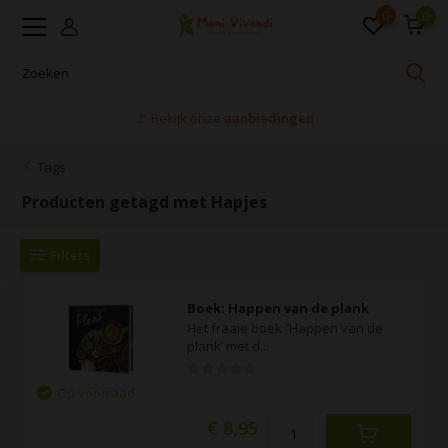
0
0
🚩 Bekijk onze
aanbiedingen
Tags
Producten getagd met Hapjes
Filters
Boek: Happen van de plank
Het fraaie boek ‘’Happen van de
plank’ met d...
Op voorraad
€ 8,95