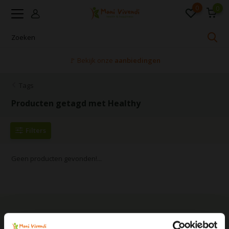
0
0
🚩 Bekijk onze
aanbiedingen
Tags
Producten getagd met Healthy
Filters
Geen producten gevonden!...