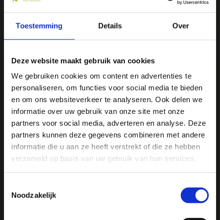
We
♥
health & happiness
Mani Vivendi gezondheidsproducten: Net dat
Toestemming
Details
Over
beetje extra!
Deze website maakt gebruik van cookies
Mani Vivendi heeft bijna 25 jaar ervaring met effectieve,
duurzame producten die de gezondheid in het algemeen
We gebruiken cookies om content en advertenties te
bevorderen en klachten helpen voorkomen.
personaliseren, om functies voor social media te bieden
Ja, ik wil 5% korting op mijn
en om ons websiteverkeer te analyseren. Ook delen we
volgende bestelling!
informatie over uw gebruik van onze site met onze
Contact opnemen
partners voor social media, adverteren en analyse. Deze
partners kunnen deze gegevens combineren met andere
Ontvang direct 5% korting
op je volgende aankoop en
informatie die u aan ze heeft verstrekt of die ze hebben
profiteer maandelijks van hoge kortingen door je te
abonneren op onze leuke nieuwsbrief! 😀
verzameld op basis van uw gebruik van hun services.
Toestemmingsselectie
Noodzakelijk
Profiteer direct