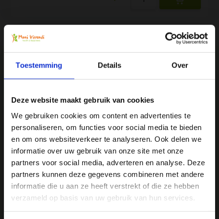
Toestemming
Details
Over
We
♥
health & happiness
Deze website maakt gebruik van cookies
Mani Vivendi gezondheidsproducten: Net dat
beetje extra!
We gebruiken cookies om content en advertenties te
personaliseren, om functies voor social media te bieden
Ja, ik wil 5% korting op mijn
en om ons websiteverkeer te analyseren. Ook delen we
Mani Vivendi heeft bijna 25 jaar ervaring met effectieve,
volgende bestelling!
informatie over uw gebruik van onze site met onze
duurzame producten die de gezondheid in het algemeen
partners voor social media, adverteren en analyse. Deze
bevorderen en klachten helpen voorkomen.
partners kunnen deze gegevens combineren met andere
Ontvang direct 5% korting
op je volgende aankoop en
informatie die u aan ze heeft verstrekt of die ze hebben
profiteer maandelijks van hoge kortingen door je te
abonneren op onze leuke nieuwsbrief! 😀
Contact opnemen
verzameld op basis van uw gebruik van hun services.