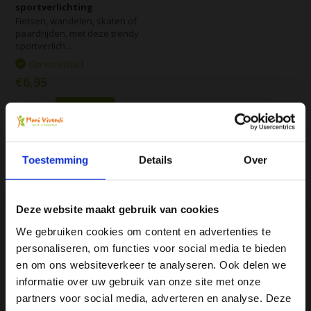
sportverlichting
Fietsen, wandelen, skaten of
paardrijden, met deze trendy
sportverlich...
Op voorraad
€6,95
Vergelijk
Toestemming
Details
Over
Deze website maakt gebruik van cookies
We gebruiken cookies om content en advertenties te
personaliseren, om functies voor social media te bieden
We
♥
health & happiness
Ja, ik wil 5% korting op mijn
en om ons websiteverkeer te analyseren. Ook delen we
Mani Vivendi gezondheidsproducten: Net dat
volgende bestelling!
informatie over uw gebruik van onze site met onze
beetje extra!
partners voor social media, adverteren en analyse. Deze