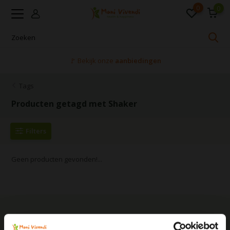
0
0
🚩 Bekijk onze
aanbiedingen
Tags
Producten getagd met Shaker
Filters
Geen producten gevonden!...