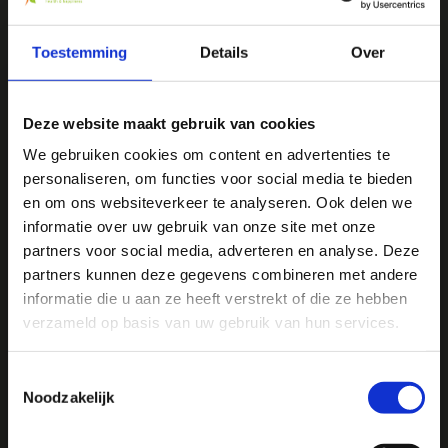
We
♥
health & happiness
Mani Vivendi gezondheidsproducten: Net dat
Toestemming
Details
Over
beetje extra!
Deze website maakt gebruik van cookies
Mani Vivendi heeft bijna 25 jaar ervaring met effectieve,
duurzame producten die de gezondheid in het algemeen
We gebruiken cookies om content en advertenties te
bevorderen en klachten helpen voorkomen.
personaliseren, om functies voor social media te bieden
Ja, ik wil 5% korting op mijn
en om ons websiteverkeer te analyseren. Ook delen we
volgende bestelling!
informatie over uw gebruik van onze site met onze
Contact opnemen
partners voor social media, adverteren en analyse. Deze
partners kunnen deze gegevens combineren met andere
Ontvang direct 5% korting
op je volgende aankoop en
informatie die u aan ze heeft verstrekt of die ze hebben
profiteer maandelijks van hoge kortingen door je te
abonneren op onze leuke nieuwsbrief! 😀
verzameld op basis van uw gebruik van hun services.
Toestemmingsselectie
Noodzakelijk
Profiteer direct