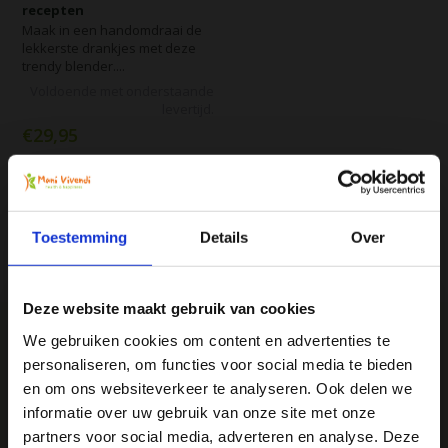
recepten
Maak in een handomdraai de
lekkerste drankjes met deze
trendy blender....
Voldoende met onderstaande
levertijd.
€29,95
Vergelijk
Toestemming
Details
Over
Deze website maakt gebruik van cookies
We gebruiken cookies om content en advertenties te
personaliseren, om functies voor social media te bieden
Ja, ik wil 5% korting op mijn
en om ons websiteverkeer te analyseren. Ook delen we
We
♥
health & happiness
volgende bestelling!
informatie over uw gebruik van onze site met onze
Mani Vivendi gezondheidsproducten: Net dat
partners voor social media, adverteren en analyse. Deze
beetje extra!