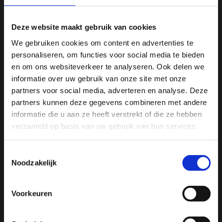
sportverlich...
Op voorraad
Deze website maakt gebruik van cookies
€6,95
We gebruiken cookies om content en advertenties te
personaliseren, om functies voor social media te bieden
Ja, ik wil 5% korting op mijn
en om ons websiteverkeer te analyseren. Ook delen we
Vergelijk
volgende bestelling!
informatie over uw gebruik van onze site met onze
partners voor social media, adverteren en analyse. Deze
partners kunnen deze gegevens combineren met andere
Ontvang direct 5% korting
op je volgende aankoop en
informatie die u aan ze heeft verstrekt of die ze hebben
profiteer maandelijks van hoge kortingen door je te
abonneren op onze leuke nieuwsbrief! 😀
verzameld op basis van uw gebruik van hun services.
Toestemmingsselectie
We
♥
health & happiness
Noodzakelijk
Mani Vivendi gezondheidsproducten: Net dat
Profiteer direct
beetje extra!
Voorkeuren
Hulp nodig bij je bestelling? Of heb je een vraag voor
Mani Vivendi heeft bijna 25 jaar ervaring met effectieve,
ons? Stuur een e-mail naar
info@manivivendi.nl
en je