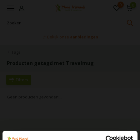
0
0
🚩 Bekijk onze
aanbiedingen
Tags
Producten getagd met Travelmug
Filters
Geen producten gevonden!...