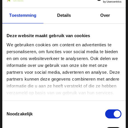
We
♥
health & happiness
Mani Vivendi gezondheidsproducten: Net dat
Toestemming
Details
Over
beetje extra!
Deze website maakt gebruik van cookies
Mani Vivendi heeft bijna 25 jaar ervaring met effectieve,
duurzame producten die de gezondheid in het algemeen
We gebruiken cookies om content en advertenties te
bevorderen en klachten helpen voorkomen.
personaliseren, om functies voor social media te bieden
Ja, ik wil 5% korting op mijn
en om ons websiteverkeer te analyseren. Ook delen we
volgende bestelling!
informatie over uw gebruik van onze site met onze
Contact opnemen
partners voor social media, adverteren en analyse. Deze
partners kunnen deze gegevens combineren met andere
Ontvang direct 5% korting
op je volgende aankoop en
informatie die u aan ze heeft verstrekt of die ze hebben
profiteer maandelijks van hoge kortingen door je te
abonneren op onze leuke nieuwsbrief! 😀
verzameld op basis van uw gebruik van hun services.
Toestemmingsselectie
Noodzakelijk
Profiteer direct