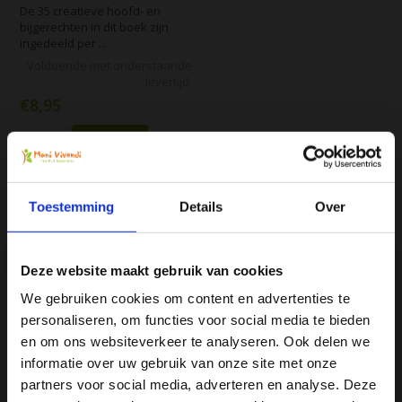
De 35 creatieve hoofd- en
bijgerechten in dit boek zijn
ingedeeld per ...
Voldoende met onderstaande
levertijd.
€8,95
Vergelijk
Toestemming
Details
Over
Deze website maakt gebruik van cookies
We gebruiken cookies om content en advertenties te
personaliseren, om functies voor social media te bieden
We
♥
health & happiness
Ja, ik wil 5% korting op mijn
en om ons websiteverkeer te analyseren. Ook delen we
Mani Vivendi gezondheidsproducten: Net dat
volgende bestelling!
informatie over uw gebruik van onze site met onze
beetje extra!
partners voor social media, adverteren en analyse. Deze