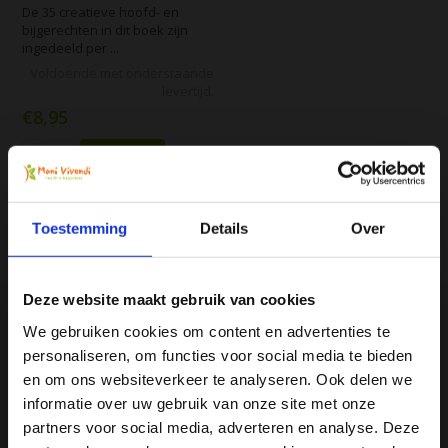
De 35 creatieve hoofd- en
bijgerechten in dit boek zijn
ingedeeld per ...
Voldoende met onderstaande
levertijd.
€8,95
Vergelijk
Toestemming
Details
Over
Deze website maakt gebruik van cookies
We gebruiken cookies om content en advertenties te
personaliseren, om functies voor social media te bieden
Ja, ik wil 5% korting op mijn
We
♥
health & happiness
en om ons websiteverkeer te analyseren. Ook delen we
Mani Vivendi gezondheidsproducten: Net dat
volgende bestelling!
informatie over uw gebruik van onze site met onze
beetje extra!
partners voor social media, adverteren en analyse. Deze