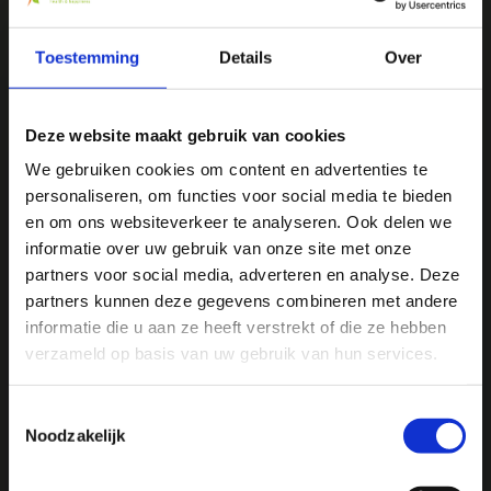
We
♥
health & happiness
Mani Vivendi gezondheidsproducten: Net dat
Toestemming
Details
Over
beetje extra!
Deze website maakt gebruik van cookies
Mani Vivendi heeft bijna 25 jaar ervaring met effectieve,
duurzame producten die de gezondheid in het algemeen
We gebruiken cookies om content en advertenties te
bevorderen en klachten helpen voorkomen.
personaliseren, om functies voor social media te bieden
Ja, ik wil 5% korting op mijn
en om ons websiteverkeer te analyseren. Ook delen we
volgende bestelling!
informatie over uw gebruik van onze site met onze
Contact opnemen
partners voor social media, adverteren en analyse. Deze
partners kunnen deze gegevens combineren met andere
Ontvang direct 5% korting
op je volgende aankoop en
informatie die u aan ze heeft verstrekt of die ze hebben
profiteer maandelijks van hoge kortingen door je te
abonneren op onze leuke nieuwsbrief! 😀
verzameld op basis van uw gebruik van hun services.
Toestemmingsselectie
Noodzakelijk
Profiteer direct