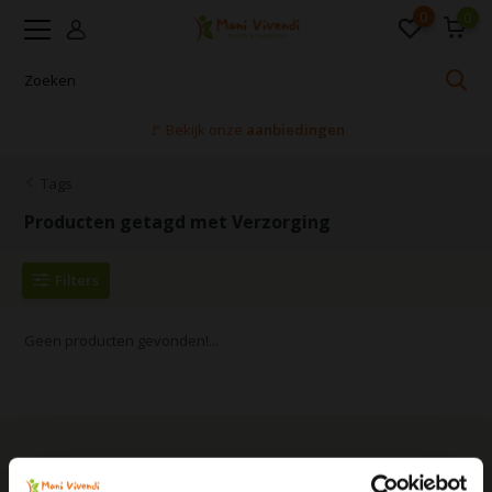
0
0
🚩 Bekijk onze
aanbiedingen
Tags
Producten getagd met Verzorging
Filters
Geen producten gevonden!...