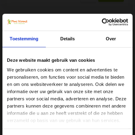
Toestemming
Details
Over
We
♥
health & happiness
Mani Vivendi gezondheidsproducten: Net dat
Deze website maakt gebruik van cookies
beetje extra!
We gebruiken cookies om content en advertenties te
personaliseren, om functies voor social media te bieden
Ja, ik wil 5% korting op mijn
en om ons websiteverkeer te analyseren. Ook delen we
Mani Vivendi heeft bijna 25 jaar ervaring met effectieve,
volgende bestelling!
informatie over uw gebruik van onze site met onze
duurzame producten die de gezondheid in het algemeen
bevorderen en klachten helpen voorkomen.
partners voor social media, adverteren en analyse. Deze
partners kunnen deze gegevens combineren met andere
Ontvang direct 5% korting
op je volgende aankoop en
informatie die u aan ze heeft verstrekt of die ze hebben
profiteer maandelijks van hoge kortingen door je te
Contact opnemen
abonneren op onze leuke nieuwsbrief! 😀
verzameld op basis van uw gebruik van hun services.