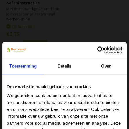
oefeninstructies
Met deze handige Fitband kun
je overal aan je gezondheid
werken, in de...
Op voorraad
€3,75
Vergelijk
Toestemming
Details
Over
Deze website maakt gebruik van cookies
We gebruiken cookies om content en advertenties te
personaliseren, om functies voor social media te bieden
Ja, ik wil 5% korting op mijn
We
♥
health & happiness
en om ons websiteverkeer te analyseren. Ook delen we
volgende bestelling!
Mani Vivendi gezondheidsproducten: Net dat
informatie over uw gebruik van onze site met onze
beetje extra!
partners voor social media, adverteren en analyse. Deze