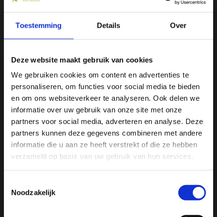
We
♥
health & happiness
Mani Vivendi gezondheidsproducten: Net dat
Toestemming
Details
Over
beetje extra!
Deze website maakt gebruik van cookies
Mani Vivendi heeft bijna 25 jaar ervaring met effectieve,
duurzame producten die de gezondheid in het algemeen
We gebruiken cookies om content en advertenties te
bevorderen en klachten helpen voorkomen.
personaliseren, om functies voor social media te bieden
Ja, ik wil 5% korting op mijn
en om ons websiteverkeer te analyseren. Ook delen we
volgende bestelling!
informatie over uw gebruik van onze site met onze
Contact opnemen
partners voor social media, adverteren en analyse. Deze
partners kunnen deze gegevens combineren met andere
Ontvang direct 5% korting
op je volgende aankoop en
informatie die u aan ze heeft verstrekt of die ze hebben
profiteer maandelijks van hoge kortingen door je te
abonneren op onze leuke nieuwsbrief! 😀
verzameld op basis van uw gebruik van hun services.
Toestemmingsselectie
Noodzakelijk
Profiteer direct