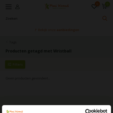
0
0
🚩 Bekijk onze
aanbiedingen
Tags
Producten getagd met Wristball
Filters
Geen producten gevonden!...