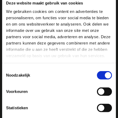
Deze website maakt gebruik van cookies
We gebruiken cookies om content en advertenties te
Reviews
personaliseren, om functies voor social media te bieden
Ja, ik wil 5% korting op mijn
en om ons websiteverkeer te analyseren. Ook delen we
volgende bestelling!
Delen
informatie over uw gebruik van onze site met onze
partners voor social media, adverteren en analyse. Deze
partners kunnen deze gegevens combineren met andere
Ontvang direct 5% korting
op je volgende aankoop en
informatie die u aan ze heeft verstrekt of die ze hebben
profiteer maandelijks van hoge kortingen door je te
abonneren op onze leuke nieuwsbrief! 😀
verzameld op basis van uw gebruik van hun services.
We
♥
health & happiness
Toestemmingsselectie
Mani Vivendi gezondheidsproducten: Net dat
Noodzakelijk
beetje extra!
Profiteer direct
Voorkeuren
Mani Vivendi heeft bijna 25 jaar ervaring met effectieve,
duurzame producten die de gezondheid in het algemeen
Hulp nodig bij je bestelling? Of heb je een vraag voor
bevorderen en klachten helpen voorkomen.
ons? Stuur een e-mail naar
info@manivivendi.nl
en je
Statistieken
ontvangt binnen 24 uur een reactie.
Heb je iets wat echt niet kan wachten? Dan is onze