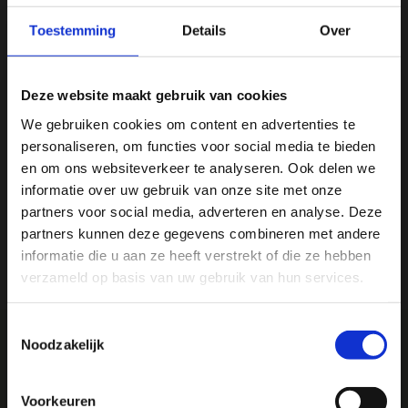
Toestemming
Details
Over
Vergelijk
Deze website maakt gebruik van cookies
Productomschrijving
We gebruiken cookies om content en advertenties te
personaliseren, om functies voor social media te bieden
Ja, ik wil 5% korting op mijn
Specificaties
en om ons websiteverkeer te analyseren. Ook delen we
volgende bestelling!
informatie over uw gebruik van onze site met onze
partners voor social media, adverteren en analyse. Deze
Reviews
partners kunnen deze gegevens combineren met andere
Ontvang direct 5% korting
op je volgende aankoop en
informatie die u aan ze heeft verstrekt of die ze hebben
profiteer maandelijks van hoge kortingen door je te
Delen
abonneren op onze leuke nieuwsbrief! 😀
verzameld op basis van uw gebruik van hun services.
Toestemmingsselectie
Noodzakelijk
Profiteer direct
We
♥
health & happiness
Voorkeuren