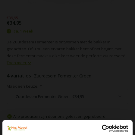
€39,95
€34,95
ca. 1 week
De Zuurdesem Fermenter is ontworpen met de bakker in
gedachten. Of u nu een ervaren bakker bent of net begint, met
deze fermentor maakt u elke keer weer de perfecte zuurdesem!...
Toon meer
4 variaties
Zuurdesem Fermenter Groen
Maak een keuze:
*
Alle producten zijn door ons getest en geprobeerd
Voor 16:00 besteld, zelfde dag verzonden
Gratis verzending vanaf € 75