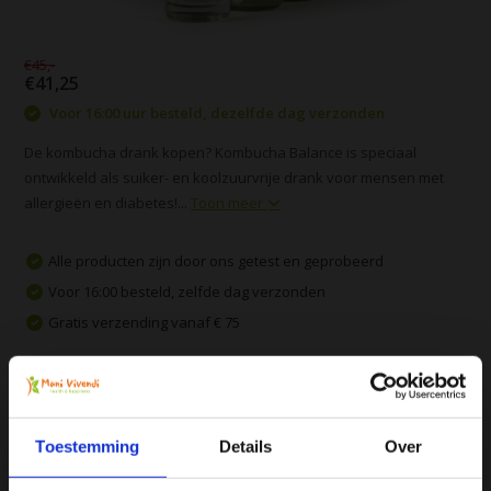
€45,-
€41,25
Voor 16:00 uur besteld, dezelfde dag verzonden
De kombucha drank kopen? Kombucha Balance is speciaal
ontwikkeld als suiker- en koolzuurvrije drank voor mensen met
allergieën en diabetes!...
Toon meer
Alle producten zijn door ons getest en geprobeerd
Voor 16:00 besteld, zelfde dag verzonden
Gratis verzending vanaf € 75
Vergelijk
Toestemming
Details
Over
Productomschrijving