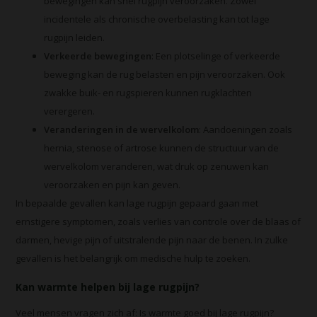
bewegingen kan snel rugpijn veroorzaken. Zowel
incidentele als chronische overbelasting kan tot lage
rugpijn leiden.
Verkeerde bewegingen
: Een plotselinge of verkeerde
beweging kan de rug belasten en pijn veroorzaken. Ook
zwakke buik- en rugspieren kunnen rugklachten
verergeren.
Veranderingen in de wervelkolom
: Aandoeningen zoals
hernia, stenose of artrose kunnen de structuur van de
wervelkolom veranderen, wat druk op zenuwen kan
veroorzaken en pijn kan geven.
In bepaalde gevallen kan lage rugpijn gepaard gaan met
ernstigere symptomen, zoals verlies van controle over de blaas of
darmen, hevige pijn of uitstralende pijn naar de benen. In zulke
gevallen is het belangrijk om medische hulp te zoeken.
Kan warmte helpen bij lage rugpijn?
Veel mensen vragen zich af:
Is warmte goed bij lage rugpijn?