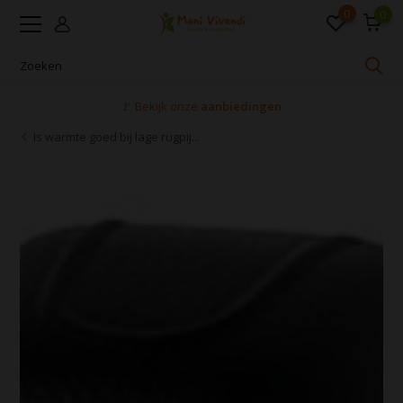
0
0
Voor 16:00 uur besteld, dezelfde dag verzonden
Is warmte goed bij lage rugpij...