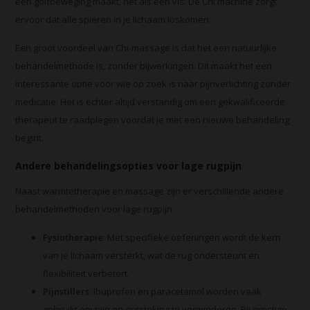
een golfbeweging maakt, net als een vis. De Chi machine zorgt
ervoor dat alle spieren in je lichaam loskomen.
Een groot voordeel van Chi-massage is dat het een natuurlijke
behandelmethode is, zonder bijwerkingen. Dit maakt het een
interessante optie voor wie op zoek is naar pijnverlichting zonder
medicatie. Het is echter altijd verstandig om een gekwalificeerde
therapeut te raadplegen voordat je met een nieuwe behandeling
begint.
Andere behandelingsopties voor lage rugpijn
Naast warmtetherapie en massage zijn er verschillende andere
behandelmethoden voor lage rugpijn:
Fysiotherapie
: Met specifieke oefeningen wordt de kern
van je lichaam versterkt, wat de rug ondersteunt en
flexibiliteit verbetert.
Pijnstillers
: Ibuprofen en paracetamol worden vaak
gebruikt om pijn en ontsteking te verminderen. Bij ernstige