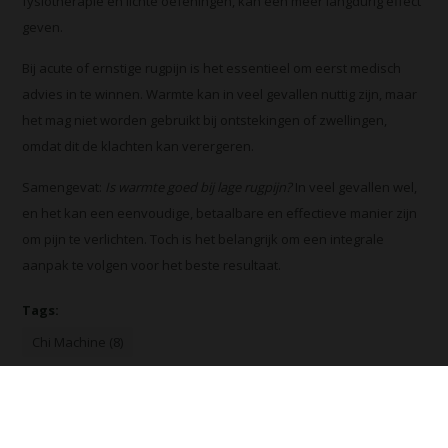
fysiotherapie en lichte oefeningen, kan een meer langdurig effect
geven.
Bij acute of ernstige rugpijn is het essentieel om eerst medisch
advies in te winnen. Warmte kan in veel gevallen nuttig zijn, maar
het mag niet worden gebruikt bij ontstekingen of zwellingen,
omdat dit de klachten kan verergeren.
Samengevat:
Is warmte goed bij lage rugpijn?
In veel gevallen wel,
en het kan een eenvoudige, betaalbare en effectieve manier zijn
om pijn te verlichten. Toch is het belangrijk om een integrale
aanpak te volgen voor het beste resultaat.
Tags:
Chi Machine (8)