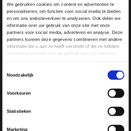
We gebruiken cookies om content en advertenties te
personaliseren, om functies voor social media te bieden
Ja, ik wil 5% korting op mijn
en om ons websiteverkeer te analyseren. Ook delen we
volgende bestelling!
informatie over uw gebruik van onze site met onze
partners voor social media, adverteren en analyse. Deze
partners kunnen deze gegevens combineren met andere
Ontvang direct 5% korting
op je volgende aankoop en
informatie die u aan ze heeft verstrekt of die ze hebben
profiteer maandelijks van hoge kortingen door je te
abonneren op onze leuke nieuwsbrief! 😀
verzameld op basis van uw gebruik van hun services.
Toestemmingsselectie
Noodzakelijk
Profiteer direct
Voorkeuren
Hulp nodig bij je bestelling? Of heb je een vraag voor
ons? Stuur een e-mail naar
info@manivivendi.nl
en je
Statistieken
ontvangt binnen 24 uur een reactie.
Heb je iets wat echt niet kan wachten? Dan is onze
Delen
telefonische klantenservice bereikbaar op werkdagen
Marketing