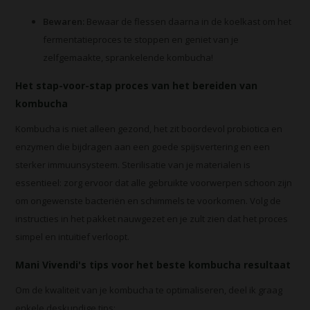
Bewaren:
Bewaar de flessen daarna in de koelkast om het
fermentatieproces te stoppen en geniet van je
zelfgemaakte, sprankelende kombucha!
Het stap-voor-stap proces van het bereiden van
kombucha
Kombucha
is niet alleen gezond, het zit boordevol
probiotica
en
enzymen die bijdragen aan een goede spijsvertering en een
sterker immuunsysteem. Sterilisatie van je materialen is
essentieel: zorg ervoor dat alle gebruikte voorwerpen schoon zijn
om ongewenste bacteriën en schimmels te voorkomen. Volg de
instructies in het pakket nauwgezet en je zult zien dat het proces
simpel en intuïtief verloopt.
Mani
Vivendi's tips voor het beste
kombucha
resultaat
Om de kwaliteit van je kombucha te optimaliseren, deel ik graag
enkele deskundige tips: