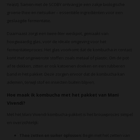
Yeast). Samen met de SCOBY ontvang je een zakje biologische
groene thee en rietsuiker – essentiële ingrediënten voor een
geslaagde fermentatie.
Daarnaast zorgt een twee-liter weckpot, gemaakt van
hoogwaardig glas, voor de ideale omgeving voor het
fermentatieproces. Het glas voorkomt dat de kombucha in contact
komt met ongewenste stoffen zoals metaal of plastic. Om de pot
af te dekken, zitten er ook katoenen doeken en een rubberen
band in het pakket. Deze zorgen ervoor dat de kombucha kan
ademen, terwijl stof en insecten buiten blijven.
Hoe maak ik
kombucha
met het pakket van
Mani
Vivendi?
Met het Mani Vivendi kombucha-pakket is het brouwproces simpel
en overzichtelijk:
Thee zetten en suiker oplossen:
Begin met het zetten van