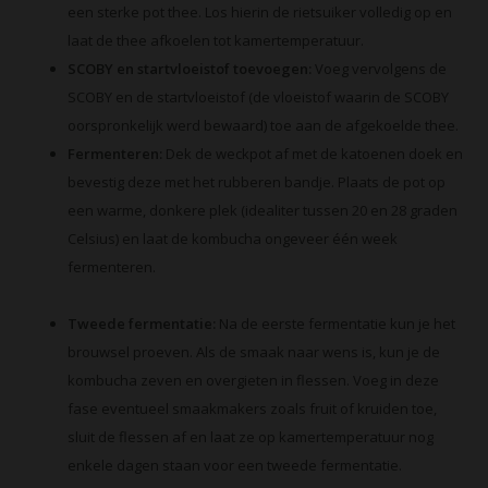
een sterke pot thee. Los hierin de rietsuiker volledig op en
laat de thee afkoelen tot kamertemperatuur.
SCOBY en startvloeistof toevoegen:
Voeg vervolgens de
SCOBY en de startvloeistof (de vloeistof waarin de SCOBY
oorspronkelijk werd bewaard) toe aan de afgekoelde thee.
Fermenteren:
Dek de weckpot af met de katoenen doek en
bevestig deze met het rubberen bandje. Plaats de pot op
een warme, donkere plek (idealiter tussen 20 en 28 graden
Celsius) en laat de kombucha ongeveer één week
fermenteren.
Tweede fermentatie:
Na de eerste fermentatie kun je het
brouwsel proeven. Als de smaak naar wens is, kun je de
kombucha zeven en overgieten in flessen. Voeg in deze
fase eventueel smaakmakers zoals fruit of kruiden toe,
sluit de flessen af en laat ze op kamertemperatuur nog
enkele dagen staan voor een tweede fermentatie.