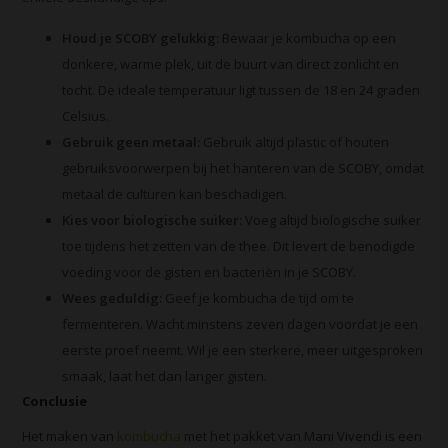
Houd je SCOBY gelukkig:
Bewaar je kombucha op een
donkere, warme plek, uit de buurt van direct zonlicht en
tocht. De ideale temperatuur ligt tussen de 18 en 24 graden
Celsius.
Gebruik geen metaal:
Gebruik altijd plastic of houten
gebruiksvoorwerpen bij het hanteren van de SCOBY, omdat
metaal de culturen kan beschadigen.
Kies voor biologische suiker:
Voeg altijd biologische suiker
toe tijdens het zetten van de thee. Dit levert de benodigde
voeding voor de gisten en bacteriën in je SCOBY.
Wees geduldig:
Geef je kombucha de tijd om te
fermenteren. Wacht minstens zeven dagen voordat je een
eerste proef neemt. Wil je een sterkere, meer uitgesproken
smaak, laat het dan langer gisten.
Conclusie
Het maken van
kombucha
met het pakket van Mani Vivendi is een