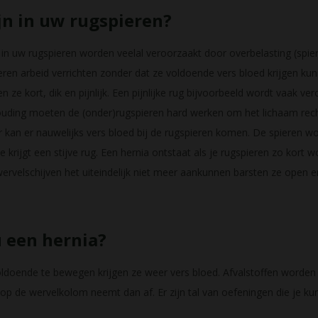
jn in uw rugspieren?
 in uw rugspieren worden veelal veroorzaakt door overbelasting (spier
ren arbeid verrichten zonder dat ze voldoende vers bloed krijgen kun
ze kort, dik en pijnlijk. Een pijnlijke rug bijvoorbeeld wordt vaak v
houding moeten de (onder)rugspieren hard werken om het lichaam rec
 kan er nauwelijks vers bloed bij de rugspieren komen. De spieren wo
k. Je krijgt een stijve rug. Een hernia ontstaat als je rugspieren zo kor
nwervelschijven het uiteindelijk niet meer aankunnen barsten ze open e
 een hernia?
ldoende te bewegen krijgen ze weer vers bloed. Afvalstoffen worden
op de wervelkolom neemt dan af. Er zijn tal van oefeningen die je ku