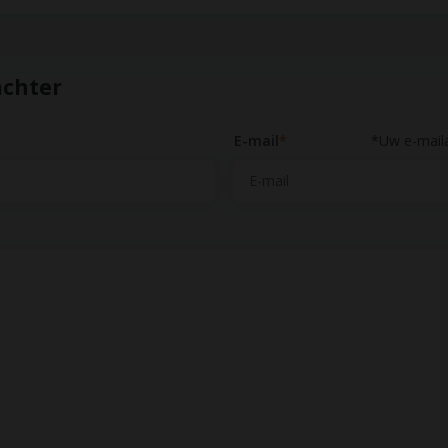
achter
E-mail
*
*Uw e-maila