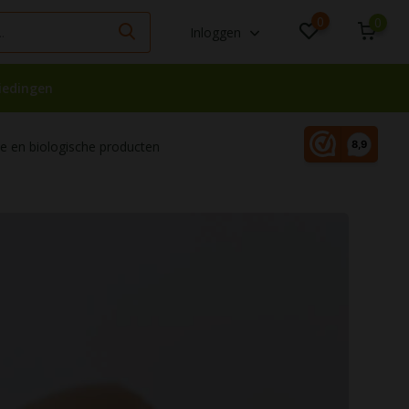
0
0
Inloggen
iedingen
 en biologische producten