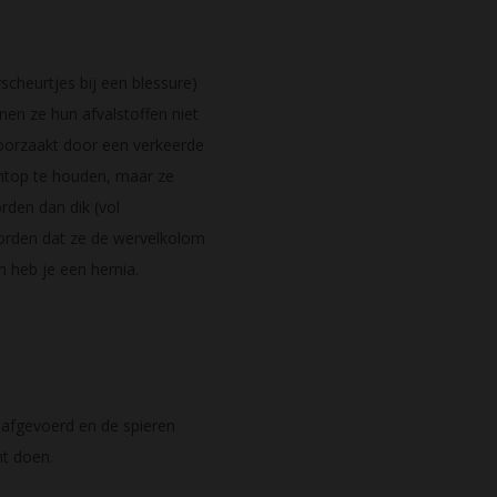
scheurtjes bij een blessure)
nen ze hun afvalstoffen niet
eroorzaakt door een verkeerde
htop te houden, maar ze
rden dan dik (vol
t worden dat ze de wervelkolom
n heb je een hernia.
 afgevoerd en de spieren
nt doen.