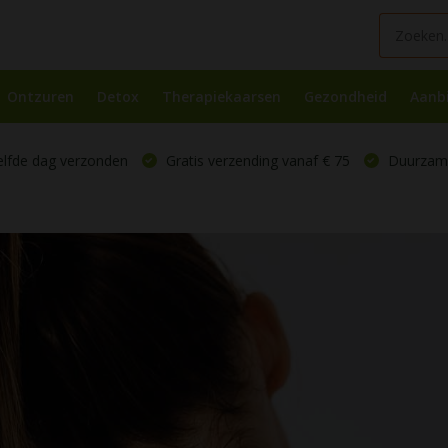
Ontzuren
Detox
Therapiekaarsen
Gezondheid
Aanb
elfde dag verzonden
Gratis verzending vanaf € 75
Duurzame