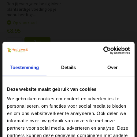
Ben jij even goed bezig! Meer
plantaardige voeding op je
menu heeft gr...
Op voorraad
€8,95
Vergelijk
Toestemming
Details
Over
Deze website maakt gebruik van cookies
We gebruiken cookies om content en advertenties te
personaliseren, om functies voor social media te bieden
We
♥
health & happiness
Ja, ik wil 5% korting op mijn
en om ons websiteverkeer te analyseren. Ook delen we
Mani Vivendi gezondheidsproducten: Net dat
volgende bestelling!
informatie over uw gebruik van onze site met onze
beetje extra!
partners voor social media, adverteren en analyse. Deze
partners kunnen deze gegevens combineren met andere