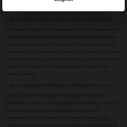
moet overwegen bij het selecteren van een meditatiekussen. Ook
behandelen we vragen die vaak spelen bij onze klanten.
Stap 1: Bepaal de juiste hoogte en grootte van het kussen
De hoogte en grootte van je meditatiekussen zijn essentieel voor
een comfortabele zithouding. Deze moeten worden gekozen op
basis van je lengte, gewicht, flexibiliteit en ervaringsniveau met
zitmeditatie. Een standaardhoogte van 13 cm is vaak geschikt voor
veel mensen om een gekruiste beenhouding te ondersteunen. Als
je groter of flexibeler bent, kun je overwegen om een hoger
kussen te kiezen.
Stap 2: Overweeg het materiaal en vulling van het kussen
De keuze van het materiaal en de vulling van het kussen
beïnvloedt je comfort en houding tijdens het mediteren. Kussens
gevuld met boekweit bieden bijvoorbeeld aanpasbare
ondersteuning en zijn ideaal voor het verlichten van pijn en
ongemak rond hoofd en nek. Wol ondersteunt de bloedsomloop