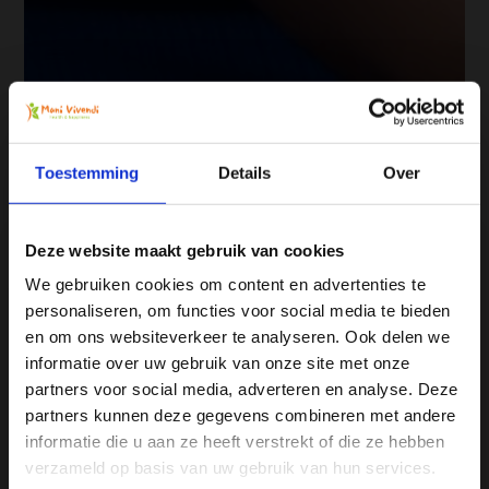
Toestemming
Details
Over
Deze website maakt gebruik van cookies
We gebruiken cookies om content en advertenties te
personaliseren, om functies voor social media te bieden
Ja, ik wil 5% korting op mijn
en om ons websiteverkeer te analyseren. Ook delen we
volgende bestelling!
informatie over uw gebruik van onze site met onze
partners voor social media, adverteren en analyse. Deze
partners kunnen deze gegevens combineren met andere
Ontvang direct 5% korting
op je volgende aankoop en
informatie die u aan ze heeft verstrekt of die ze hebben
profiteer maandelijks van hoge kortingen door je te
abonneren op onze leuke nieuwsbrief! 😀
verzameld op basis van uw gebruik van hun services.