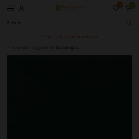
0
0
Voor 16:00 uur besteld, dezelfde dag verzonden
Hoe vaak mag je een massageapp...