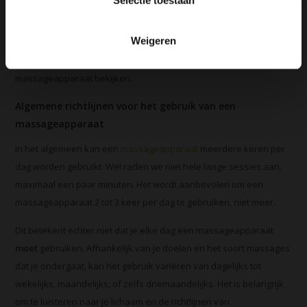
Selectie toestaan
spanning en pijn te verlichten, en om je algehele welzijn te
verbeteren. Maar hoe vaak kun je een massage apparaat veilig
Weigeren
gebruiken? Laten we dit vraagstuk nader onderzoeken en de
aanbevolen frequentie en duur van het gebruik van een
massageapparaat bekijken.
Algemene richtlijnen voor het gebruik van een
massageapparaat
In het algemeen kan een
massageapparaat
meerdere keren per
dag worden gebruikt. Wel raden we niet hele lange sessies aan,
maximaal een paar minuten. Het wordt aanbevolen om een
massageapparaat 2 tot 3 keer per dag te gebruiken, niet meer.
Dit betekent echter niet dat je elke dag een massageapparaat
moet
gebruiken. Afhankelijk van je doelen en het soort massages
dat je ondergaat, kan het gebruik variëren van dagelijks tot
wekelijks, maandelijks, of zelfs driemaandelijks. Het is belangrijk
om te luisteren naar je lichaam en de richtlijnen van