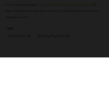
Koop vandaag nog je
Chi-machines en massageapparaten
bij
Mani Vivendi en ervaar het verschil dat kwaliteit kan maken in je
dagelijks leven.
Tags:
Chi Machine (8)
Massage Apparaat (8)
Laat een reactie achter
Naam
*
E-mail
*
*Uw e-mailadres wordt niet gepubliceerd.