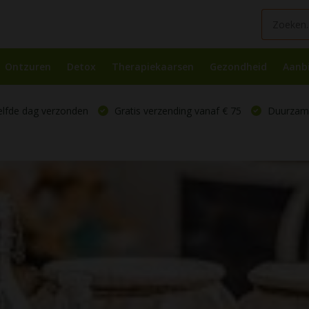
Ontzuren
Detox
Therapiekaarsen
Gezondheid
Aanb
elfde dag verzonden
Gratis verzending vanaf € 75
Duurzame