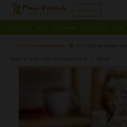
Menu
Kombucha
Kefir
Zuurdesem
Chi Machine
Yoga
🚩 Bekijk onze
aanbiedingen
Voor 16:00 uur besteld, dez
Home
Is het veilig om kombucha te d...
Nieuws