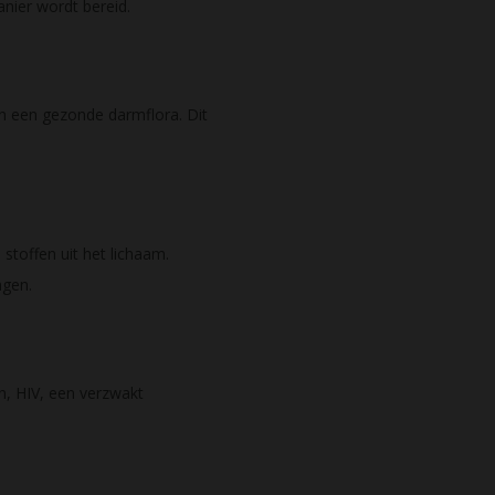
nier wordt bereid.
 een gezonde darmflora. Dit
toffen uit het lichaam.
ngen.
n, HIV, een verzwakt
.