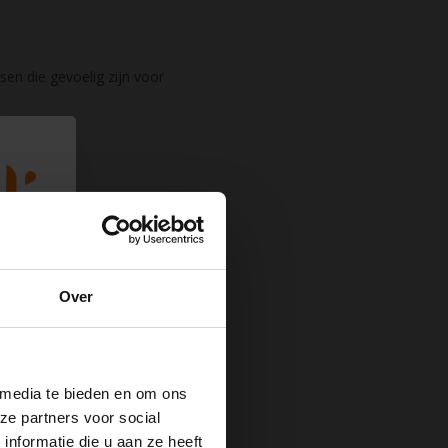
en die gevoelig zijn voor
met mate te consumeren.
 en calorieën te voorkomen.
Over
chten, infecties en
 media te bieden en om ons
ze partners voor social
nformatie die u aan ze heeft