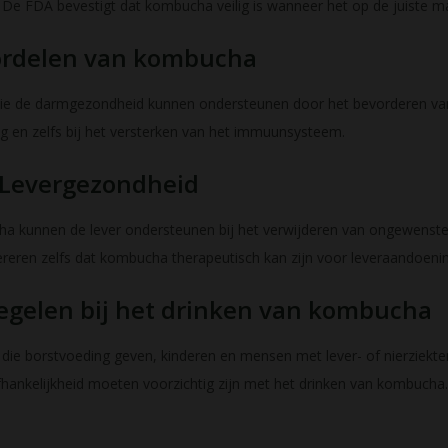
 De FDA bevestigt dat kombucha veilig is wanneer het op de juiste ma
rdelen van kombucha
ie de darmgezondheid kunnen ondersteunen door het bevorderen van
ing en zelfs bij het versterken van het immuunsysteem.
n Levergezondheid
 kunnen de lever ondersteunen bij het verwijderen van ongewenste s
ren zelfs dat kombucha therapeutisch kan zijn voor leveraandoeni
gelen bij het drinken van kombucha
e borstvoeding geven, kinderen en mensen met lever- of nierziekte
ankelijkheid moeten voorzichtig zijn met het drinken van kombucha