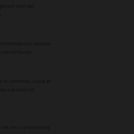
gelopen jaren aan
.
fermentatieproces ontstaan
en van kombucha.
n en schimmels, vooral als
an ook leiden tot
het risico op besmetting