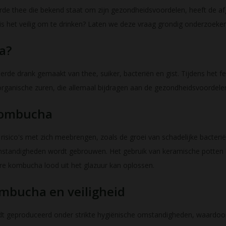
e thee die bekend staat om zijn gezondheidsvoordelen, heeft de af
is het veilig om te drinken? Laten we deze vraag grondig onderzoeken
a?
rde drank gemaakt van thee, suiker, bacteriën en gist. Tijdens het 
 organische zuren, die allemaal bijdragen aan de gezondheidsvoordel
 kombucha
sico's met zich meebrengen, zoals de groei van schadelijke bacterië
standigheden wordt gebrouwen. Het gebruik van keramische potten k
ure kombucha lood uit het glazuur kan oplossen.
mbucha en veiligheid
geproduceerd onder strikte hygiënische omstandigheden, waardoor 