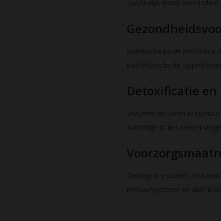
aanzienlijk wordt verminderd.
Gezondheidsvoo
Kombucha bevat probiotica d
kan helpen bij de spijsverter
Detoxificatie e
Enzymen en zuren in kombucha
Sommige onderzoeken suggere
Voorzorgsmaatre
Zwangere vrouwen, vrouwen di
immuunsysteem en alcoholafh