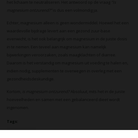
het lichaam te neutraliseren. Het antwoord op de vraag
“Is
magnesium ontzurend?”
is dus een volmondig ja.
Echter, magnesium alleen is geen wondermiddel. Hoewel het een
waardevolle bijdrage levert aan een gezond zuur-base
evenwicht, is het ook belangrijk om magnesium in de juiste dosis
in te nemen. Een teveel aan magnesium kan namelijk
bijwerkingen veroorzaken, zoals maagklachten of diarree.
Daarom is het verstandig om magnesium uit voeding te halen en,
indien nodig, supplementen te overwegen in overleg met een
gezondheidsdeskundige.
Kortom,
is magnesium ontzurend?
Absoluut, mits het in de juiste
hoeveelheden en samen met een gebalanceerd dieet wordt
ingenomen.
Tags:
Ontzuren (4)