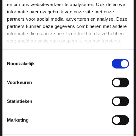
Ja, ik wil 5% korting op mijn
en om ons websiteverkeer te analyseren. Ook delen we
volgende bestelling!
informatie over uw gebruik van onze site met onze
partners voor social media, adverteren en analyse. Deze
partners kunnen deze gegevens combineren met andere
Ontvang direct 5% korting
op je volgende aankoop en
informatie die u aan ze heeft verstrekt of die ze hebben
profiteer maandelijks van hoge kortingen door je te
abonneren op onze leuke nieuwsbrief! 😀
verzameld op basis van uw gebruik van hun services.
Toestemmingsselectie
Noodzakelijk
Profiteer direct
Voorkeuren
Hulp nodig bij je bestelling? Of heb je een vraag voor
ons? Stuur een e-mail naar
info@manivivendi.nl
en je
Statistieken
ontvangt binnen 24 uur een reactie.
Heb je iets wat echt niet kan wachten? Dan is onze
Delen
telefonische klantenservice bereikbaar op werkdagen
Marketing
van 13:00 tot 15:00 uur.
Luuk Weijman - Dinsdag 7 Januari 2025