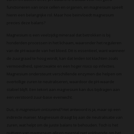
functioneren van onze cellen en organen, en magnesium speelt
hierin een belangrijke rol. Maar hoe beïnvloedt magnesium
precies deze balans?
Magnesium is een veelzijdig mineraal dat betrokken is bij
honderden processen in het lichaam, waaronder het reguleren
van de pH-waarde van het bloed. Dit is essentieel, want wanneer
de zuurgraad te hoog wordt, kan dat leiden tot klachten zoals
vermoeidheid, spierzwakte en een hoger risico op infecties.
Magnesium ondersteunt verschillende enzymen die helpen om
overtollige zuren te neutraliseren, waardoor de pH-waarde
stabiel blijft. Een tekort aan magnesium kan dus bijdragen aan
een verstoord zuur-base evenwicht.
Dus,
is magnesium ontzurend?
Het antwoord is ja, maar op een
indirecte manier. Magnesium draagt bij aan de neutralisatie van
zuren, wat helpt om de juiste balans te behouden. Toch is het
nuttigen van magnesium alleen meestal niet voldoende om het