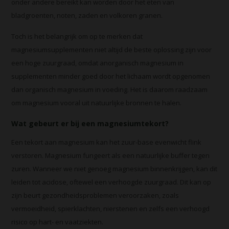
onder andere bereikt kan worden door het eten van
bladgroenten, noten, zaden en volkoren granen.
Toch is het belangrijk om op te merken dat
magnesiumsupplementen niet altijd de beste oplossing zijn voor
een hoge zuurgraad, omdat anorganisch magnesium in
supplementen minder goed door het lichaam wordt opgenomen
dan organisch magnesium in voeding. Het is daarom raadzaam
om magnesium vooral uit natuurlijke bronnen te halen.
Wat gebeurt er bij een magnesiumtekort?
Een tekort aan magnesium kan het zuur-base evenwicht flink
verstoren. Magnesium fungeert als een natuurlijke buffer tegen
zuren. Wanneer we niet genoeg magnesium binnenkrijgen, kan dit
leiden tot acidose, oftewel een verhoogde zuurgraad. Dit kan op
zijn beurt gezondheidsproblemen veroorzaken, zoals
vermoeidheid, spierklachten, nierstenen en zelfs een verhoogd
risico op hart- en vaatziekten.