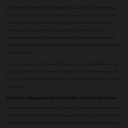
Een langdurig tekort aan magnesium kan acidose verergeren en
bijdragen aan chronische ziekten. Daarom is het belangrijk om
voldoende magnesiumrijke voedingsmiddelen te eten. Denk
hierbij aan donkergroene bladgroenten, bonen, noten en
volkoren producten. Let daarnaast op factoren die de opname
van magnesium verstoren, zoals overmatige inname van cafeïne,
zout of alcohol.
Dus,
is magnesium ontzurend?
Ja, magnesium helpt zeker om de
zuurgraad van het lichaam te verlagen. Toch is het belangrijk om
een gezond en gevarieerd dieet aan te houden voor een stabiele
pH-balans.
Conclusie: Magnesium als natuurlijke ontzurende factor
Samenvattend kunnen we zeggen dat magnesium inderdaad een
ontzurend effect heeft. Dit mineraal speelt een cruciale rol in het
behouden van de zuur-base balans en helpt overtollige zuren in