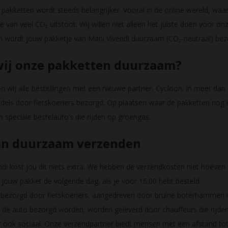
akketten wordt steeds belangrijker. Vooral in de online wereld, waa
 van veel CO₂ uitstoot. Wij willen niet alleen het juiste doen voor o
m wordt jouw pakketje van Mani Vivendi duurzaam (CO₂-neutraal) bez
wij onze pakketten duurzaam?
n wij alle bestellingen met een nieuwe partner, Cycloon. In meer dan
els door fietskoeriers bezorgd. Op plaatsen waar de pakketten nog 
 speciale bestelauto’s die rijden op groengas.
an duurzaam verzenden
ndi kost jou dit niets extra. We hebben de verzendkosten niet hoeven
 jouw pakket de volgende dag, als je voor 16.00 hebt besteld.
bezorgd door fietskoeriers, aangedreven door bruine boterhammen in
 de auto bezorgd worden, worden geleverd door chauffeurs die rijden
r ook sociaal. Onze verzendpartner biedt mensen met een afstand to