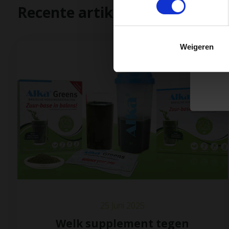
Recente artikelen
Hu
m
Weigeren
25 Juni 2025
Welk supplement tegen