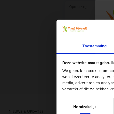
Toestemming
Deze website maakt gebruik
We gebruiken cookies om cont
websiteverkeer te analyseren
media, adverteren en analys
Ont
verstrekt of die ze hebben v
Toestemmingsselectie
Noodzakelijk
NIEUWS & UPDATES