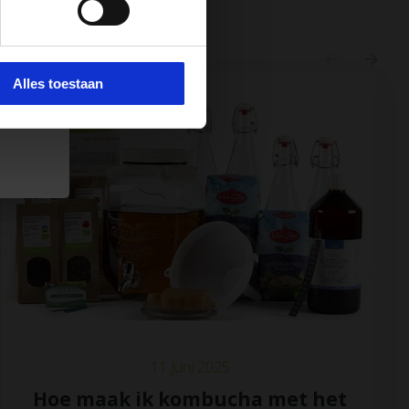
 e-
e.
Alles toestaan
11 Juni 2025
Hoe maak ik kombucha met het