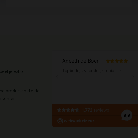
eetje extra!
ame producten die de
orkomen.