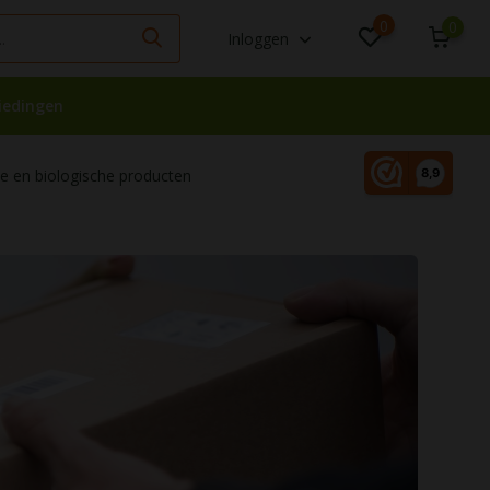
0
0
Inloggen
iedingen
 en biologische producten