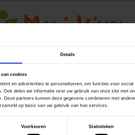
Details
 van cookies
Ja, ik wil 5% korting op mijn volgende
ent en advertenties te personaliseren, om functies voor social
bestelling!
. Ook delen we informatie over uw gebruik van onze site met on
e. Deze partners kunnen deze gegevens combineren met andere i
vang direct 5% korting
op je volgende aankoop en profiteer maandelijks
erzameld op basis van uw gebruik van hun services.
hoge kortingen door je te abonneren op onze leuke nieuwsbrief! 😀
Voorkeuren
Statistieken
Profiteer direc