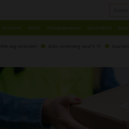
Ontzuren
Detox
Therapiekaarsen
Gezondheid
Aanb
elfde dag verzonden
Gratis verzending vanaf € 75
Duurzame