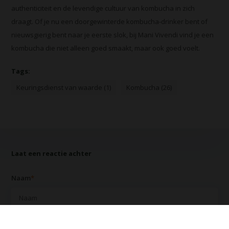
authenticiteit en de levendige cultuur van kombucha in zich
draagt. Of je nu een doorgewinterde kombucha-drinker bent of
nieuwsgierig bent naar je eerste slok, bij Mani Vivendi vind je een
kombucha die niet alleen goed smaakt, maar ook goed voelt.
Tags:
Keuringsdienst van waarde (1)
Kombucha (26)
Laat een reactie achter
Naam
*
E-mail
*
*Uw e-mailadres wordt niet gepubliceerd.