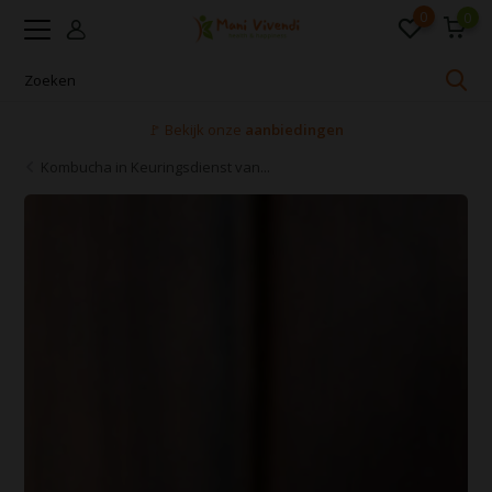
0
0
Voor 16:00 uur besteld, dezelfde dag verzonden
Kombucha in Keuringsdienst van...