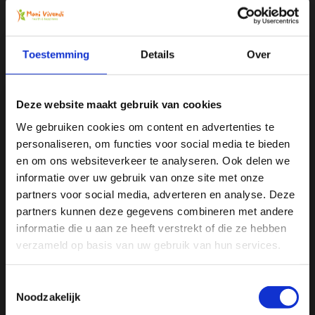
Toestemming
Details
Over
Deze website maakt gebruik van cookies
We gebruiken cookies om content en advertenties te
personaliseren, om functies voor social media te bieden
Ja, ik wil 5% korting op mijn
en om ons websiteverkeer te analyseren. Ook delen we
volgende bestelling!
informatie over uw gebruik van onze site met onze
partners voor social media, adverteren en analyse. Deze
partners kunnen deze gegevens combineren met andere
Ontvang direct 5% korting
op je volgende aankoop en
informatie die u aan ze heeft verstrekt of die ze hebben
profiteer maandelijks van hoge kortingen door je te
abonneren op onze leuke nieuwsbrief! 😀
verzameld op basis van uw gebruik van hun services.
Toestemmingsselectie
Noodzakelijk