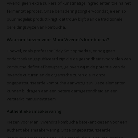
Vivendi geen extra suikers of kunstmatige ingrediënten toe na het
fermentatieproces. Onze benadering zorgt ervoor dat je een zo
puur mogelijk product krijgt, dat trouw blijft aan de traditionele
bereidingswijze van kombucha.
Waarom kiezen voor Mani Vivendi's kombucha?
Hoewel, zoals professor Eddy Smit opmerkte, er nog geen
onderzoeken gepubliceerd zijn die de gezondheidsvoordelen van
kombucha definitief bewijzen, geloven wij in de potentie van de
levende culturen en de organische zuren die in onze
ongepasteuriseerde kombucha aanwezig zijn. Deze elementen
kunnen bijdragen aan een betere darmgezondheid en een
versterkt immuunsysteem.
Authentieke smaakervaring
Kiezen voor Mani Vivendi's kombucha betekent kiezen voor een
authentieke smaakervaring. Onze ongepasteuriseerde
kombucha biedt een diepe, rijke smaak die alleen kan worden