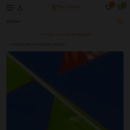
0
0
Voor 16:00 uur besteld, dezelfde dag verzonden
Verbeterde website en uitstral...