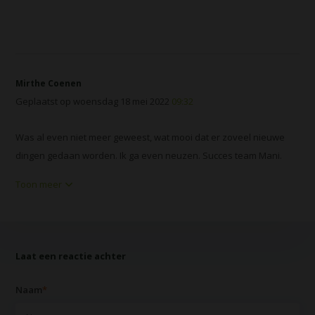
Mirthe Coenen
Geplaatst op woensdag 18 mei 2022
09:32
Was al even niet meer geweest, wat mooi dat er zoveel nieuwe
dingen gedaan worden. Ik ga even neuzen. Succes team Mani.
Toon meer
Laat een reactie achter
Naam
*