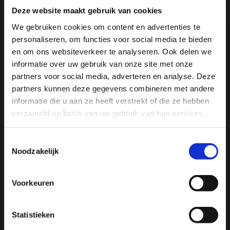
Deze website maakt gebruik van cookies
We gebruiken cookies om content en advertenties te
personaliseren, om functies voor social media te bieden
Ja, ik wil 5% korting op mijn
en om ons websiteverkeer te analyseren. Ook delen we
volgende bestelling!
informatie over uw gebruik van onze site met onze
partners voor social media, adverteren en analyse. Deze
partners kunnen deze gegevens combineren met andere
Ontvang direct 5% korting
op je volgende aankoop en
informatie die u aan ze heeft verstrekt of die ze hebben
profiteer maandelijks van hoge kortingen door je te
abonneren op onze leuke nieuwsbrief! 😀
verzameld op basis van uw gebruik van hun services.
Toestemmingsselectie
Noodzakelijk
Profiteer direct
Voorkeuren
Hulp nodig bij je bestelling? Of heb je een vraag voor
ons? Stuur een e-mail naar
info@manivivendi.nl
en je
Statistieken
ontvangt binnen 24 uur een reactie.