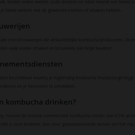
mak, bieden online winkels zoals Amazon en Mani Vivendi een breed 
ls je lokale winkels niet de gewenste merken of smaken hebben.
uwerijen
kale microbrouwerijen die ambachtelijke kombucha produceren. Deze 
en vaak unieke smaken en brouwsels van hoge kwaliteit.
nementsdiensten
ten beschikbaar waarbij je regelmatig kombucha thuisbezorgd krijgt.
roberen en je favorieten te ontdekken.
n kombucha drinken?
htig. Hoewel de meeste commerciële kombucha minder dan 0,5% alcohol
hikt is voor kinderen. Kies voor gepasteuriseerde versies om het risic