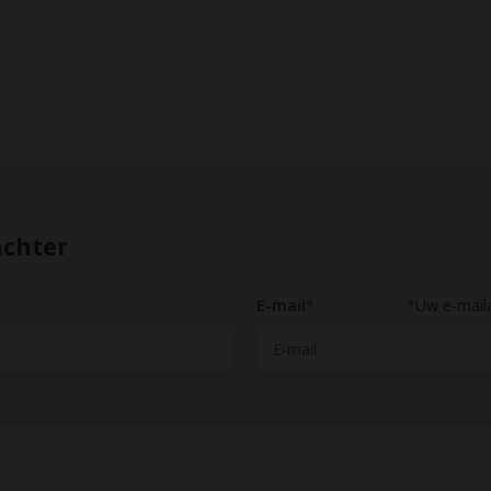
achter
E-mail
*
*Uw e-maila