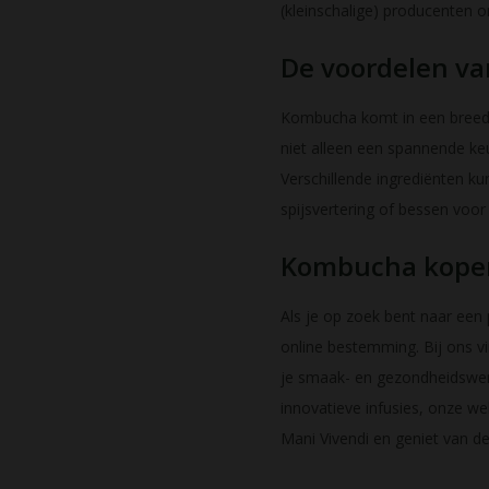
(kleinschalige) producenten 
De voordelen v
Kombucha komt in een breed s
niet alleen een spannende ke
Verschillende ingrediënten k
spijsvertering of bessen voor
Kombucha kopen?
Als je op zoek bent naar een
online bestemming. Bij ons v
je smaak- en gezondheidswens
innovatieve infusies, onze we
Mani Vivendi en geniet van d