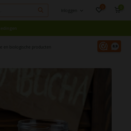
0
0
Inloggen
iedingen
 en biologische producten