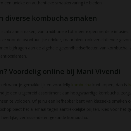
om een unieke en authentieke smaakervaring te bieden.
an diverse kombucha smaken
cala aan smaken, van traditionele tot meer experimentele infusies. 
uze voor de avontuurlijke drinker, maar biedt ook verschillende gezo
unnen bijdragen aan de algehele gezondheidseffecten van kombucha,
 antioxidanten.
 Voordelig online bij Mani Vivendi
 plek waar je gemakkelijk en voordelig
kombucha
kunt kopen, dan is
M
ind je een uitgebreid assortiment aan hoogwaardige kombucha, zorgv
en te voldoen. Of je nu een liefhebber bent van klassieke smaken of
bshop biedt het allemaal tegen aantrekkelijke prijzen. Kies voor het 
e heerlijke, verfrissende en gezonde kombucha.