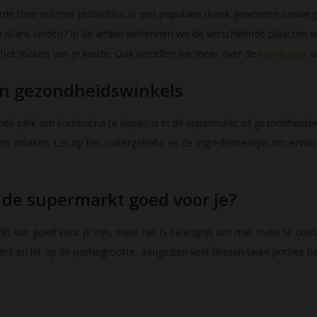
e thee vol met probiotica, is een populaire drank geworden vanweg
 drank vinden? In dit artikel verkennen we de verschillende plaatsen
j het maken van je keuze. Ook vertellen we meer over de
kombucha
v
n gezondheidswinkels
de plek om kombucha te kopen is in de supermarkt of gezondheidswin
n smaken. Let op het suikergehalte en de ingrediëntenlijst om ervoor
 de supermarkt goed voor je?
kt kan goed voor je zijn, maar het is belangrijk om met mate te con
rs en let op de portiegrootte, aangezien veel flessen twee porties be