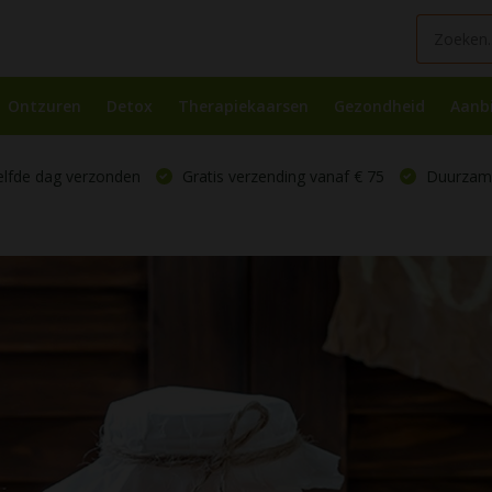
Ontzuren
Detox
Therapiekaarsen
Gezondheid
Aanb
elfde dag verzonden
Gratis verzending vanaf € 75
Duurzame