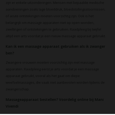
zijn er enkele uitzonderingen. Mensen met bepaalde medische
aandoeningen zoals lage bloeddruk, bloedstollingsstoornissen,
of acute ontstekingen moeten voorzichtig zijn. Ook is het
belangrijk om massage apparaten niet op open wonden,
zwellingen of ontstekingen te gebruiken. Raadpleeg bij twijfel
altijd een arts voordat je een nieuw massage apparaat gebruikt.
Kan ik een massage apparaat gebruiken als ik zwanger
ben?
Zwangere vrouwen moeten voorzichtig zijn met massage
apparaten. Raadpleeg eerst je arts voordat je een massage
apparaat gebruikt, vooral als het gaat om diepe
weefselmassages, die vaak niet aanbevolen worden tijdens de
zwangerschap.
Massageapparaat bestellen? Voordelig online bij Mani
Vivendi