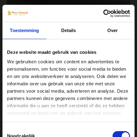
Toestemming
Details
Over
Deze website maakt gebruik van cookies
We gebruiken cookies om content en advertenties te
personaliseren, om functies voor social media te bieden
Ja, ik wil 5% korting op mijn
en om ons websiteverkeer te analyseren. Ook delen we
volgende bestelling!
informatie over uw gebruik van onze site met onze
partners voor social media, adverteren en analyse. Deze
partners kunnen deze gegevens combineren met andere
Ontvang direct 5% korting
op je volgende aankoop en
informatie die u aan ze heeft verstrekt of die ze hebben
profiteer maandelijks van hoge kortingen door je te
abonneren op onze leuke nieuwsbrief! 😀
verzameld op basis van uw gebruik van hun services.
Toestemmingsselectie
Noodzakelijk