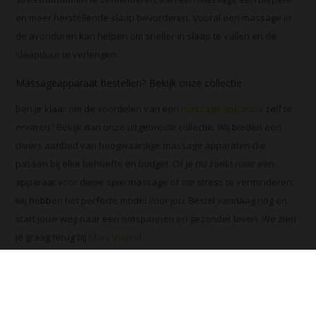
en meer herstellende slaap bevorderen. Vooral een massage in
de avonduren kan helpen om sneller in slaap te vallen en de
slaapduur te verlengen.
Massageapparaat bestellen? Bekijk onze collectie
Ben je klaar om de voordelen van een
massage apparaat
zelf te
ervaren? Bekijk dan onze uitgebreide collectie. Wij bieden een
divers aanbod van hoogwaardige massage apparaten die
passen bij elke behoefte en budget. Of je nu zoekt naar een
apparaat voor diepe spiermassage of om stress te verminderen;
wij hebben het perfecte model voor jou. Bestel vandaag nog en
start jouw weg naar een ontspannen en gezonder leven. We zien
je graag terug bij
Mani Vivendi
.