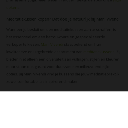
pranayama yoga. Meer weten hierover? Bekijk dan ook onze
yoga
dekens
.
Meditatiekussen kopen? Dat doe je natuurlijk bij Mani Vivendi
Wanneer je besluit om een meditatiekussen aan te schaffen, is
het essentieel om een betrouwbare en gespecialiseerde
verkoper te kiezen.
Mani Vivendi
staat bekend om hun
kwalitatieve en uitgebreide assortiment van
meditatiekussens
. Zij
bieden niet alleen een diversiteit aan vullingen, stijlen en kleuren,
maar staan ook garant voor duurzame en milieuvriendelijke
opties. Bij Mani Vivendi vind je kussens die jouw meditatiepraktijk
zowel comfortabel als inspirerend maken.
Laat een reactie achter