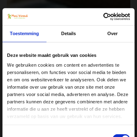
Toestemming
Details
Over
Deze website maakt gebruik van cookies
We gebruiken cookies om content en advertenties te
personaliseren, om functies voor social media te bieden
Ja, ik wil 5% korting op mijn
en om ons websiteverkeer te analyseren. Ook delen we
volgende bestelling!
informatie over uw gebruik van onze site met onze
partners voor social media, adverteren en analyse. Deze
partners kunnen deze gegevens combineren met andere
Ontvang direct 5% korting
op je volgende aankoop en
informatie die u aan ze heeft verstrekt of die ze hebben
profiteer maandelijks van hoge kortingen door je te
abonneren op onze leuke nieuwsbrief! 😀
verzameld op basis van uw gebruik van hun services.
Toestemmingsselectie