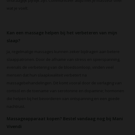
ondraaglijk pijnlijk zijn. Communiceer altijd met je masseur over
wat je voelt.
Kan een massage helpen bij het verbeteren van mijn
slaap?
Ja, regelmatige massages kunnen zeker bijdragen aan betere
slaappatronen. Door de afname van stress en spierspanning,
evenals de verbetering van de bloedsomloop, vinden veel
mensen dat hun slaapkwaliteit verbetert na
massagebehandelingen. Dit komt vooral door de verlaging van
cortisol en de toename van serotonine en dopamine; hormonen
die helpen bij het bevorderen van ontspanning en een goede
nachtrust.
Massageapparaat kopen? Bestel vandaag nog bij Mani
Vivendi