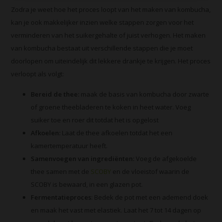
Zodra je weet hoe het proces loopt van het maken van kombucha,
kan je ook makkelijker inzien welke stappen zorgen voor het
verminderen van het suikergehalte of juist verhogen. Het maken
van kombucha bestaat uit verschillende stappen die je moet
doorlopen om uiteindelijk dit lekkere drankje te krijgen. Het proces
verloopt als volgt:
Bereid de thee:
maak de basis van kombucha door zwarte
of groene theebladeren te koken in heet water. Voeg
suiker toe en roer dit totdat het is opgelost
Afkoelen:
Laat de thee afkoelen totdat het een
kamertemperatuur heeft.
Samenvoegen van ingrediënten:
Voeg de afgekoelde
thee samen met de
SCOBY
en de vloeistof waarin de
SCOBY is bewaard, in een glazen pot.
Fermentatieproces
: Bedek de pot met een ademend doek
en maak het vast met elastiek. Laat het 7 tot 14 dagen op