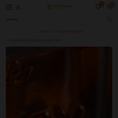
0
0
Voor 16:00 uur besteld, dezelfde dag verzonden
Is kombucha hoog in suikers en...