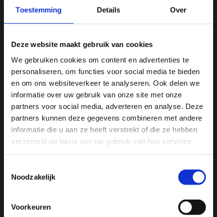
Toestemming
Details
Over
Deze website maakt gebruik van cookies
We gebruiken cookies om content en advertenties te
personaliseren, om functies voor social media te bieden
Ja, ik wil 5% korting op mijn
en om ons websiteverkeer te analyseren. Ook delen we
volgende bestelling!
informatie over uw gebruik van onze site met onze
partners voor social media, adverteren en analyse. Deze
partners kunnen deze gegevens combineren met andere
Ontvang direct 5% korting
op je volgende aankoop en
informatie die u aan ze heeft verstrekt of die ze hebben
profiteer maandelijks van hoge kortingen door je te
abonneren op onze leuke nieuwsbrief! 😀
verzameld op basis van uw gebruik van hun services.
Toestemmingsselectie
Noodzakelijk
Profiteer direct
Voorkeuren