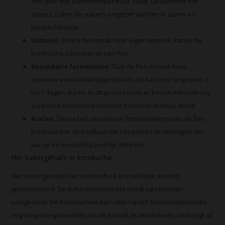
een plek met kamertemperatuur staat. Gedurende het
proces zullen de suikers omgezet worden in zuren en
koolstofdioxide.
Bottelen:
Zodra de smaak naar eigen wens is, kan je de
kombucha schenken in een fles.
Secundaire fermentatie:
Sluit de fles en laat deze
opnieuw een aantal dagen staan. Dit kan voor ongeveer 2
tot 7 dagen duren. In dit proces komt er koolstofdioxide vrij
waardoor kombucha een licht bruisend drankje wordt.
Koelen
: Zet na het secundaire fermentatieproces de fles
kombucha in de koelkast om het proces te vertragen. Nu
kan je de kombucha heerlijk drinken!
Het suikergehalte in kombucha
Het suikergehalte van kombucha kan makkelijk worden
gecontroleerd. De suikerhoeveelheid wordt van tevoren
vastgesteld. De hoeveelheid kan later na het fermentatieproces
nog toegevoegd worden om de smaak te veranderen. Dit hangt af