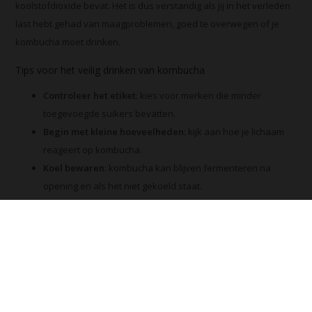
koolstofdioxide bevat. Het is dus verstandig als jij in het verleden
last hebt gehad van maagproblemen, goed te overwegen of je
kombucha moet drinken.
Tips voor het veilig drinken van kombucha
Controleer het etiket
: kies voor merken die minder
toegevoegde suikers bevatten.
Begin met kleine hoeveelheden
: kijk aan hoe je lichaam
reageert op kombucha.
Koel bewaren
: kombucha kan blijven fermenteren na
opening en als het niet gekoeld staat.
Koop jouw
kombucha
bij Mani Vivendi.
Mani Vivendi heeft bijna 25
jaar ervaring met effectieve, duurzame producten die de
gezondheid in het algemeen bevorderen en klachten helpen
voorkomen.
Tags:
Kombucha (26)