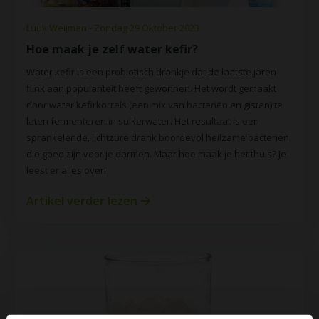
Luuk Weijman - Zondag 29 Oktober 2023
Hoe maak je zelf water kefir?
Water kefir is een probiotisch drankje dat de laatste jaren
flink aan populariteit heeft gewonnen. Het wordt gemaakt
door water kefirkorrels (een mix van bacteriën en gisten) te
laten fermenteren in suikerwater. Het resultaat is een
sprankelende, lichtzure drank boordevol heilzame bacteriën
die goed zijn voor je darmen. Maar hoe maak je het thuis? Je
leest er alles over!
Artikel verder lezen