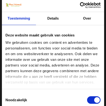
Toestemming
Details
Over
Luuk Weijman - Zondag 29 Oktober 2023
Hoe gezond is water kefir?
Deze website maakt gebruik van cookies
Water kefir is de laatste jaren enorm populair geworden als
We gebruiken cookies om content en advertenties te
gezond alternatief voor frisdranken en andere
personaliseren, om functies voor social media te bieden
gefermenteerde dranken zoals kombucha en melkkefir.
Ja, ik wil 5% korting op mijn
en om ons websiteverkeer te analyseren. Ook delen we
Maar hoe gezond is het echt? Laten we eens dieper ingaan
volgende bestelling!
informatie over uw gebruik van onze site met onze
op de gezondheidsvoordelen en veelgestelde vragen
partners voor social media, adverteren en analyse. Deze
rondom water kefir. Lees snel verder.
partners kunnen deze gegevens combineren met andere
Ontvang direct 5% korting
op je volgende aankoop en
informatie die u aan ze heeft verstrekt of die ze hebben
profiteer maandelijks van hoge kortingen door je te
Artikel verder lezen
abonneren op onze leuke nieuwsbrief! 😀
verzameld op basis van uw gebruik van hun services.
Toestemmingsselectie
Noodzakelijk