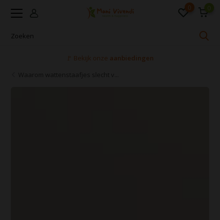
0
0
Voor 16:00 uur besteld, dezelfde dag verzonden
Waarom wattenstaafjes slecht v...