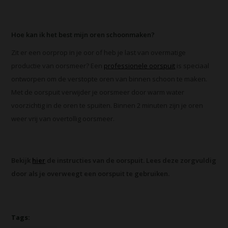
Hoe kan ik het best mijn oren schoonmaken?
Zit er een oorprop in je oor of heb je last van overmatige
productie van oorsmeer? Een
professionele oorspuit
is speciaal
ontworpen om de verstopte oren van binnen schoon te maken.
Met de oorspuit verwijder je oorsmeer door warm water
voorzichtig in de oren te spuiten. Binnen 2 minuten zijn je oren
weer vrij van overtollig oorsmeer.
Bekijk
hier
de instructies van de oorspuit. Lees deze zorgvuldig
door als je overweegt een oorspuit te gebruiken.
Tags: