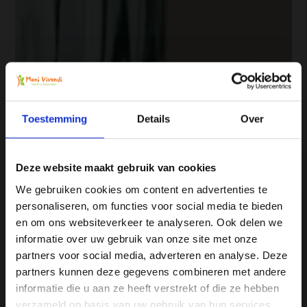
Toestemming
Details
Over
Deze website maakt gebruik van cookies
We gebruiken cookies om content en advertenties te
personaliseren, om functies voor social media te bieden
Ja, ik wil 5% korting op mijn
en om ons websiteverkeer te analyseren. Ook delen we
volgende bestelling!
informatie over uw gebruik van onze site met onze
partners voor social media, adverteren en analyse. Deze
partners kunnen deze gegevens combineren met andere
Ontvang direct 5% korting
op je volgende aankoop en
informatie die u aan ze heeft verstrekt of die ze hebben
profiteer maandelijks van hoge kortingen door je te
abonneren op onze leuke nieuwsbrief! 😀
verzameld op basis van uw gebruik van hun services.