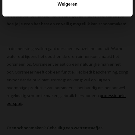
oren schoon te maken van oorsmeer. Toch wordt er
Weigeren
geadviseerd om wattenstaafjes niet te gebruiken om je oren
mee schoon te maken, het is zelfs gevaarlijk. Wij vertellen jou
hoe je je oren het best en zo veilig mogelijk kan schoonmaken!
In de meeste gevallen gaat oorsmeer vanzelf het oor uit. Warm
water dat tijdens het douchen de oren binnenkomt maakt het
oorsmeer los. Oorsmeer verlaat op een natuurlijke manier het
oor. Oorsmeer heeft ook een functie. Het biedt bescherming, zorgt
ervoor dat de huid niet uitdroogt en vangt vuil op. Bij een
overmatige productie van oorsmeer is het handig om het oor wél
regelmatig schoon te maken, gebruik hiervoor een
professionele
oorspuit
.
Oren schoonmaken? Gebruik geen wattenstaafjes!