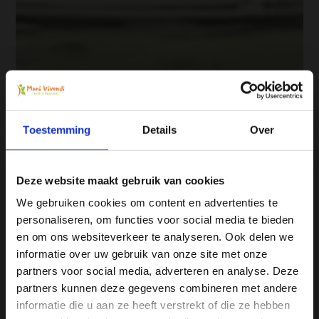
Toestemming
Details
Over
Deze website maakt gebruik van cookies
We gebruiken cookies om content en advertenties te
personaliseren, om functies voor social media te bieden
Ja, ik wil 5% korting op mijn
en om ons websiteverkeer te analyseren. Ook delen we
volgende bestelling!
informatie over uw gebruik van onze site met onze
partners voor social media, adverteren en analyse. Deze
partners kunnen deze gegevens combineren met andere
Ontvang direct 5% korting
op je volgende aankoop en
informatie die u aan ze heeft verstrekt of die ze hebben
profiteer maandelijks van hoge kortingen door je te