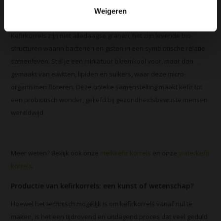
Weigeren
Wat zijn kefirkorrels eigenlijk?
Kefirkorrels zijn niet alledaagse granen; het zijn levende bio-
structuren waarin bacteriën en gisten in een symbiotische relatie
samenleven. Stel je een miniatuur bloemkool voor, maar dan
gemaakt van eiwitten, lipiden en suikers, waar deze micro-
organismen floreren. Deze unieke samenstelling maakt kefir tot
een probiotisch wonder, geliefd bij gezondheidsbewuste mensen
wereldwijd.
Meer weten? Bekijk ook onze
melkkefir korrels
en onze
waterkefir
korrels
.
Productie van kefirkorrels: een kunst of wetenschap?
Hoewel het technisch mogelijk is om kefirkorrels vanaf nul te
maken, is het een tijdrovend en uitdagend proces dat veel geduld