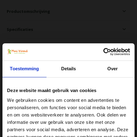
Productomschrijving
Specificaties
Reviews
Delen
Toestemming
Details
Over
Aanbevolen door onze specialist
Deze website maakt gebruik van cookies
We gebruiken cookies om content en advertenties te
personaliseren, om functies voor social media te bieden
Ja, ik wil 5% korting op mijn
en om ons websiteverkeer te analyseren. Ook delen we
volgende bestelling!
informatie over uw gebruik van onze site met onze
partners voor social media, adverteren en analyse. Deze
partners kunnen deze gegevens combineren met andere
kefirkorrels bij trechter