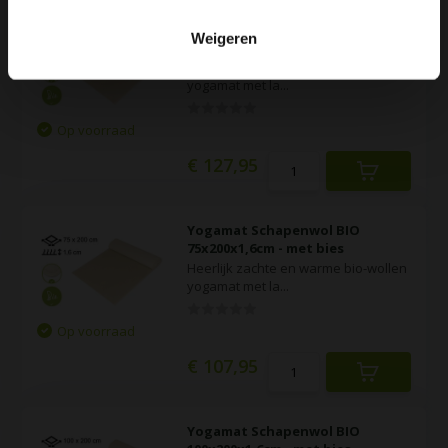
Yogamat Schapenwol BIO
Weigeren
90x200x1,6cm - met bies
Heerlijk zachte en warme bio-wollen
yogamat met la...
Op voorraad
€ 127,95
Yogamat Schapenwol BIO
75x200x1,6cm - met bies
Heerlijk zachte en warme bio-wollen
yogamat met la...
Op voorraad
€ 107,95
Yogamat Schapenwol BIO