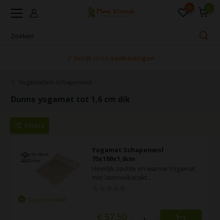
0
0
nbiedingen
Voor 16:00 uur besteld, deze
Yogamatten schapenwol
Dunne yogamat tot 1,6 cm dik
Filters
Yogamat Schapenwol
75x180x1,6cm
Heerlijk zachte en warme Yogamat
met lamsvelkarakt...
Op voorraad
€ 57,50