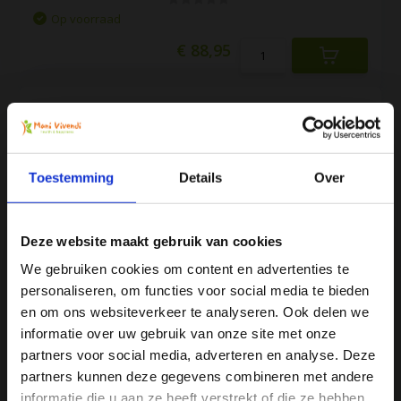
Op voorraad
€ 88,95
Yogamat Schapenwol
75x200x1,6cm - Ethno stijl
Heerlijk zachte en warme yogamat
met lamsvelkarakt...
Toestemming
Details
Over
Op voorraad
€ 84,95
Deze website maakt gebruik van cookies
We gebruiken cookies om content en advertenties te
Yogamat Schapenwol BIO
personaliseren, om functies voor social media te bieden
75x200x1,6cm
Ja, ik wil 5% korting op mijn
en om ons websiteverkeer te analyseren. Ook delen we
Heerlijk zachte en warme bio
volgende bestelling!
informatie over uw gebruik van onze site met onze
yogamat van wol, lams...
partners voor social media, adverteren en analyse. Deze
partners kunnen deze gegevens combineren met andere
Op voorraad
Ontvang direct 5% korting
op je volgende aankoop en
informatie die u aan ze heeft verstrekt of die ze hebben
profiteer maandelijks van hoge kortingen door je te