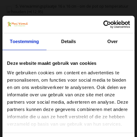
5. Verwarmingsplaatje 16 x 16 cm - om de pot op temperatuur
te houden (+€12,95)
6. BIO waterkefir kant-en-klaar 1L (+€4,25)
Toestemming
Details
Over
Alle producten zijn door ons getest en geprobeerd
Voor 16:00 besteld, zelfde dag verzonden
Gratis verzending vanaf € 75
Deze website maakt gebruik van cookies
Vergelijk
We gebruiken cookies om content en advertenties te
personaliseren, om functies voor social media te bieden
Ja, ik wil 5% korting op mijn
en om ons websiteverkeer te analyseren. Ook delen we
volgende bestelling!
informatie over uw gebruik van onze site met onze
Productomschrijving
partners voor social media, adverteren en analyse. Deze
partners kunnen deze gegevens combineren met andere
Ontvang direct 5% korting
op je volgende aankoop en
informatie die u aan ze heeft verstrekt of die ze hebben
profiteer maandelijks van hoge kortingen door je te
Specificaties
abonneren op onze leuke nieuwsbrief! 😀
verzameld op basis van uw gebruik van hun services.
Reviews