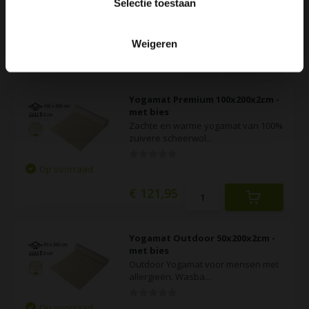
Selectie toestaan
Op voorraad
Weigeren
€ 110,50
Yogamat Premium 100x200x2cm -
met bies
Zachte en warme yogamat van 100%
zuivere scheerwol...
Op voorraad
€ 121,95
Yogamat Outdoor 50x200x2cm -
met bies
Outdoor Yogamat voor mensen met
allergieën. Wasba...
Op voorraad