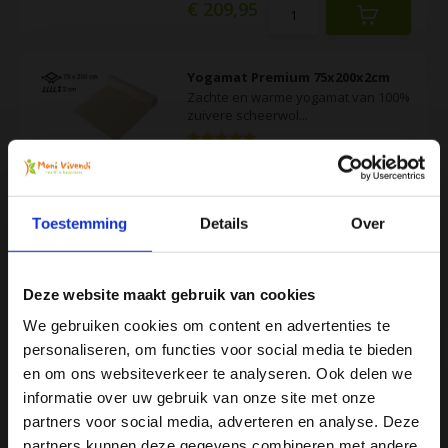
€ 209,95
Yogamat Premium 75x200x2cm
Zachte en warme yogamat van 100%
zuivere scheerwol...
Op voorraad
€ 85,50
Toestemming
Details
Over
Yogamat Premium 90x200x2cm
Zachte en warme yogamat van 100%
Deze website maakt gebruik van cookies
zuivere scheerwol...
We gebruiken cookies om content en advertenties te
personaliseren, om functies voor social media te bieden
Op voorraad
Ja, ik wil 5% korting op mijn
en om ons websiteverkeer te analyseren. Ook delen we
€ 100,50
volgende bestelling!
informatie over uw gebruik van onze site met onze
partners voor social media, adverteren en analyse. Deze
partners kunnen deze gegevens combineren met andere