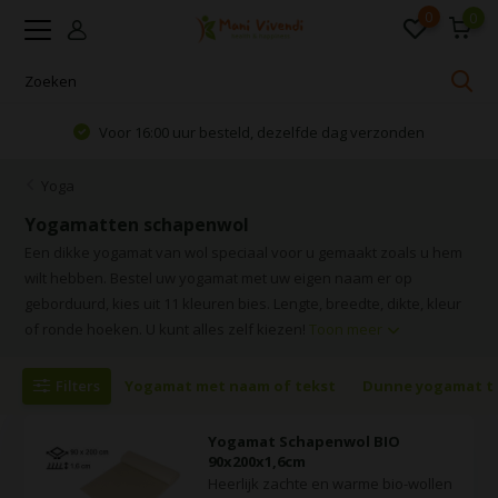
0
0
Voor 16:00 uur besteld, dezelfde dag verzonden
Yoga
Yogamatten schapenwol
Een dikke yogamat van wol speciaal voor u gemaakt zoals u hem
wilt hebben. Bestel uw yogamat met uw eigen naam er op
geborduurd, kies uit 11 kleuren bies. Lengte, breedte, dikte, kleur
of ronde hoeken. U kunt alles zelf kiezen!
Toon meer
Filters
Yogamat met naam of tekst
Dunne yogamat to
Yogamat Schapenwol BIO
90x200x1,6cm
Heerlijk zachte en warme bio-wollen