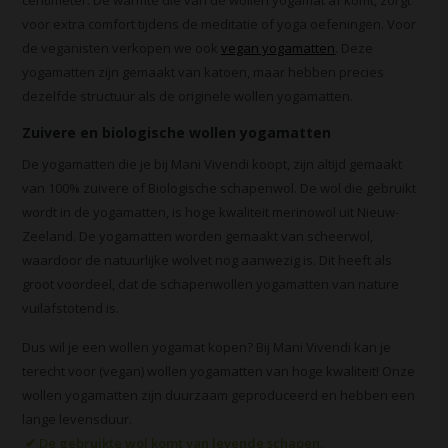
centimeter. De warmte die van de wollen yogamat af komt, zorgt
voor extra comfort tijdens de meditatie of yoga oefeningen. Voor
de veganisten verkopen we ook
vegan yogamatten
. Deze
yogamatten zijn gemaakt van katoen, maar hebben precies
dezelfde structuur als de originele wollen yogamatten.
Zuivere en biologische wollen yogamatten
De yogamatten die je bij Mani Vivendi koopt, zijn altijd gemaakt
van 100% zuivere of Biologische schapenwol. De wol die gebruikt
wordt in de yogamatten, is hoge kwaliteit merinowol uit Nieuw-
Zeeland. De yogamatten worden gemaakt van scheerwol,
waardoor de natuurlijke wolvet nog aanwezig is. Dit heeft als
groot voordeel, dat de schapenwollen yogamatten van nature
vuilafstotend is.
Dus wil je een wollen yogamat kopen? Bij Mani Vivendi kan je
terecht voor (vegan) wollen yogamatten van hoge kwaliteit! Onze
wollen yogamatten zijn duurzaam geproduceerd en hebben een
lange levensduur.
✔ De gebruikte wol komt van levende schapen.