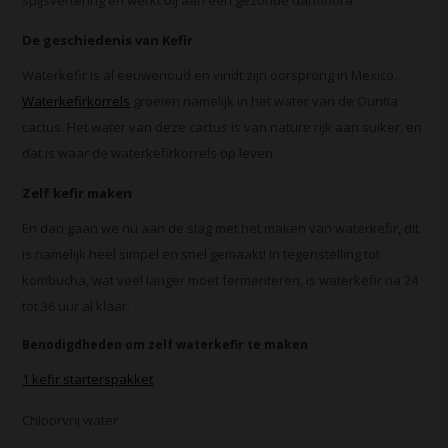
spijsvertering en werkt bij aan een gezonde darmflora.
De geschiedenis van Kefir
Waterkefir is al eeuwenoud en vindt zijn oorsprong in Mexico.
Waterkefirkorrels
groeien namelijk in het water van de Ountia
cactus. Het water van deze cactus is van nature rijk aan suiker, en
dat is waar de waterkefirkorrels op leven.
Zelf kefir maken
En dan gaan we nu aan de slag met het maken van waterkefir, dit
is namelijk heel simpel en snel gemaakt! In tegenstelling tot
kombucha, wat veel langer moet fermenteren, is waterkefir na 24
tot 36 uur al klaar.
Benodigdheden om zelf waterkefir te maken
1 kefir starterspakket
Chloorvrij water