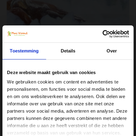
Toestemming
Details
Over
Deze website maakt gebruik van cookies
We gebruiken cookies om content en advertenties te
personaliseren, om functies voor social media te bieden
Ja, ik wil 5% korting op mijn
en om ons websiteverkeer te analyseren. Ook delen we
volgende bestelling!
informatie over uw gebruik van onze site met onze
partners voor social media, adverteren en analyse. Deze
partners kunnen deze gegevens combineren met andere
Ontvang direct 5% korting
op je volgende aankoop en
informatie die u aan ze heeft verstrekt of die ze hebben
profiteer maandelijks van hoge kortingen door je te
abonneren op onze leuke nieuwsbrief! 😀
verzameld op basis van uw gebruik van hun services.