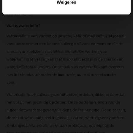
Weigeren
is een vervanger van frisdrank en ook nog eens heel makkelijk
zelf te maken.
Wat is waterkefir?
Waterkefir is een variant op gewone kefir of melkkefir. Het ideaal
voor mensen met een koemelkallergie of voor de mensen die de
smaak van melkkefir niet lekker vinden. De werking van
waterkefir is te vergelijken met melkkefir, echter is de smaak van
waterkefir totaal anders. De smaak van waterkefir komt overeen
met licht koolzuurhoudende limonade, maar dan veel minder
zoet.
Waterkefir heeft talloze gezondheidsvoordelen, dit komt doordat
het vol zit met gezonde bacteriën. Deze bacteriën leven van de
suiker dat wordt toegevoegd tijdens de fermentatie. Geen zorgen,
de suiker wordt omgezet in gunstige zuren, voedingsenzymen en
B-vitamines. Waterkefir is rijk aan probiotica, het helpt bij de