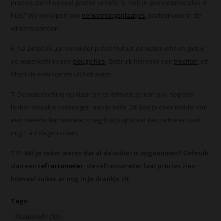
precies zien hoeveel graden je kefir is. Heb je geen warme plek in
huis? Wij verkopen ook
verwarmingsplaatjes
, perfect voor in de
wintermaanden.
6. Na 24 tot 36 uur verwijder je het fruit uit de waterkefir en giet je
de waterkefir in een
beugelfles
. Gebruik hiervoor een
trechter
, dit
filtert de kefirkorrels uit het water.
7. De waterkefir is nu klaar om te drinken, je kan ook nog een
lekker smaakje toevoegen aan je kefir. Dit doe je door middel van
een tweede fermentatie, voeg fruit(sap) naar keuze toe en laat
nog 1 à 2 dagen staan.
TIP: Wil je zeker weten dat al de suiker is opgenomen? Gebruik
dan een
refractometer
, de refractometer laat precies zien
hoeveel suiker er nog in je drankje zit.
Tags:
Waterkefir (12)